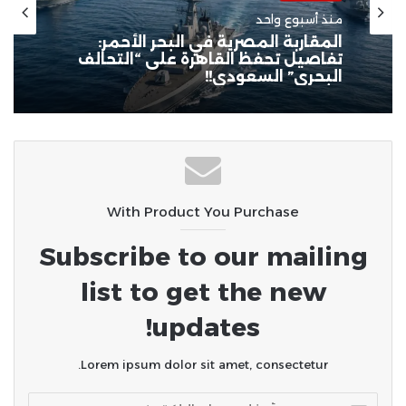
منوعات
منذ أسبوع واحد
منذ أسبوع واحد
المعهد القومي يوضح تفاصيل زلزال
المتوسط: القوة الأولية 5.5 ريختر ولا
خسائر بالقاهرة
المقاربة المصرية في البحر الأحمر:
تفاصيل تحفظ القاهرة على “التحالف
البحري” السعودي!!
With Product You Purchase
Subscribe to our mailing
list to get the new
updates!
Lorem ipsum dolor sit amet, consectetur.
أدخل