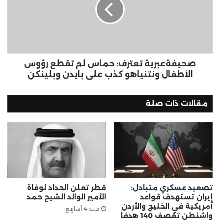
صحيفةعبرية تعترف: حماس لم تقطع رؤوس
الأطفال ونتنياهو كذب على بايدن وبلينكن
مقالات ذات صلة
تصعيد عسكري متبادل:
قطر تعلن الحداد لوفاة
إيران تستهدف قواعد
الأمير الوالد الشيح حمد
أمريكية في الخليج والأردن
منذ 4 أسابيع
واشنطن تقصف 140 هدفاً