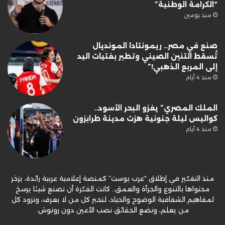
“الكرامة الوطنية”
منذ يومين
صنع في مصر.. ريمونتادا المونديال
تُسقط التنين الصيني وتطير بفتيات اليد
إلى المربع الذهبي!”
منذ 4 أيام
الملك المصري” يغزو البحر الأسود..
كواليس ليلة جنونية هزت مدينة طرابزون
منذ 4 أيام
منذ التفكير في إطلاق “عرب بوست” كمنصة إعلامية عربية رائدة، يزخر
محتواها بالتنوع والجرأة والعمق.. كانت الفكرة أن نصنع شيئا يرسخ
لمفاهيم الشفافية الوضوح والحياد، لنحبر كل من لا يعرف، ونزود كل
من يعلم، ونضع الحقائق نصب الأعين دون روتوش.