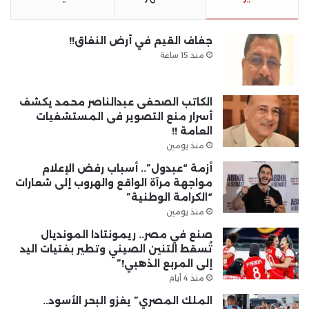
جفاف القيم في أرض النفاق!!
منذ 15 ساعة
الكاتب الصحفى عبدالناصر محمد يكشف
أسرار منع التصوير فى المستشفيات
العامة !!
منذ يومين
أزمة “عبدول”.. أسباب رفض الإعلام
مواجهة مرآة الواقع والهروب إلى شعارات
“الكرامة الوطنية”
منذ يومين
صنع في مصر.. ريمونتادا المونديال
تُسقط التنين الصيني وتطير بفتيات اليد
إلى المربع الذهبي!”
منذ 4 أيام
الملك المصري” يغزو البحر الأسود..