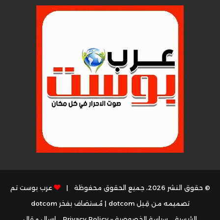
© حقوق النشر 2026، جميع الحقوق محفوظة |
عرب بوست تم
تصميمه من قِبل dotcom
| مُستضاف بفخر
dotcom
الرئيسية
سياسة الخصوصية – Privacy Policy
إرسال مقال