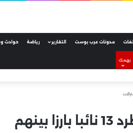
فات
مدونات عرب بوست
التقارير
رياضة
حوادث وق
يهمك
لأسود.. كواليس ليلة جنونية هزت مدينة طرابزون
البرلمان الصيني يطرد 13 نائبا بارزا بينهم