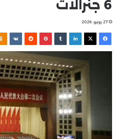
6 جنرالات
27 يونيو، 2026
فيسبوك
X
لينكدإن
بينتيريست