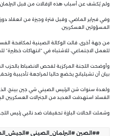
ولم يُكشف عن أسباب هذه الإقالات من قبل البرلمان، ال
وفي فبراير الماضي، وقبل فترة وجيزة من انعقاد دورت
المسؤولين العسكريين.
من جهة أخرى، قالت الوكالة الصينية لمكافحة الفساد 
للعمل الاجتماعي، للاشتباه في “انتهاكات خطيرة” للق
وأوضحت اللجنة المركزية لفحص الانضباط بالحزب ال
بيان أن تشيليانج يخضع حاليا لمراجعة تأديبية وتحق
ولعدة سنوات شن الرئيس الصيني شي جين بينج، الذي
الفساد استهدفت العديد من الجنرالات العسكريين البا
وشملت الحالات البارزة تحقيقات ضد نائبي رئيس اللج
#الصين #البرلمان_الصيني #الجيش_ال