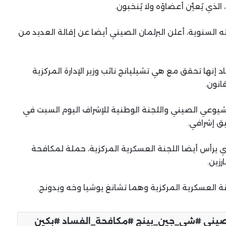
ذي يُعيَّن أعضاؤه ولا يُنخبون.
ه السنوية، أعلن البرلمان الصيني أيضا عن إقالة العديد من
إنها تحقق مع هي تشيليانج نائب وزير الإدارة المركزية
انون.
شيوعي الصيني واللجنة الوطنية للإشراف اليوم السبت في
يق إشرافي.
 يرأس أيضا اللجنة العسكرية المركزية، حملة لمكافحة
رزين.
نة العسكرية المركزية وهما تشانغ يوشيا وخه ويدونج.
“ليلة ساخنة في الشرق الأوسط: ضربات
صيني #شي_جين_بينج #مكافحة_الفساد #بكين
أمريكية في العمق الإيراني وتصعيد