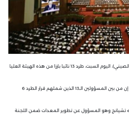
علن المؤتمر الوطني لنواب الشعب (البرلمان الصيني)، اليوم السبت، طرد 13 نائبا بارزا من هذه الهيئة العليا
وقال المؤتمر الوطني لنواب الشعب في بيان إن من بين المسؤولين الـ13 الذين شملهم قرار الطرد 6
يويه تشيانج وهو المسؤول عن تطوير المعدات ضمن اللجنة