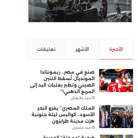
الأخيرة
الأشهر
تعليقات
صنع في مصر.. ريمونتادا
المونديال تُسقط التنين
الصيني وتطير بفتيات اليد إلى
المربع الذهبي!”
منذ دقيقتان
الملك المصري” يغزو البحر
الأسود.. كواليس ليلة جنونية
هزت مدينة طرابزون
منذ ساعتين
ضحية “عموتة” الجديدة..