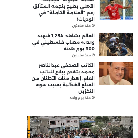
الأهلي يطيح بنجمه المتألق
رغم “العلامة الكاملة” في
الوديات!
منذ ساعتين
العالم يشاهد: 1,254 شهيد
و4,121 مصاب فلسطيني في
300 يوم هدنه
منذ ساعتين
الكاتب الصحفى عبدالناصر
محمد يتقدم ببلاغ للنائب
العام: إهدار مئات الأطنان من
السلع الغذائية بسبب سوء
التخزين
منذ يوم واحد