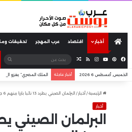
عرب بوست
أخبار
اقتصاد
عرب المهجر
تحقيقات ومل
فيسبوك
بينتيريست
يوتيوب
انستقرام
ملخص الموقع RSS
مقال عشوائي
بحث
عن
الخميس, أغسطس 6 2026
أخبار عاجلة
الملك المصري” يغزو البحر ا
الرئيسية
/
أخبار
/
البرلمان الصيني يطرد 13 نائبا بارزا بينهم 6 جنرالات
أخبار