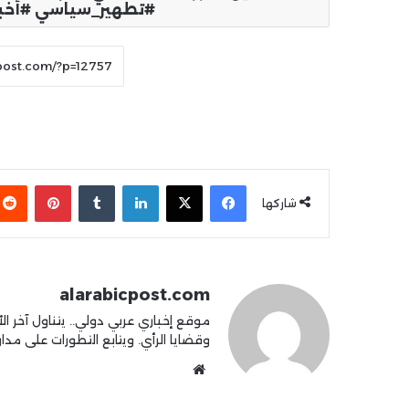
#تطهير_سياسي #أخبار
فيسبوك
X
لينكدإن
بينتير
شاركها
alarabicpost.com
موقع إخباري عربي دولي.. يتناول آخر الأ
وقضايا الرأي. ويتابع التطورات على مدار 4
موقع
الويب