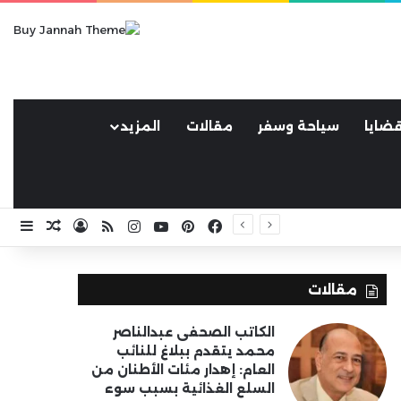
ضايا
سياحة وسفر
مقالات
المزيد
فيسبوك
بينتيريست
يوتيوب
انستقرام
ملخص الموقع RSS
تسجيل الد
مقال ع
إضا
مقالات
الكاتب الصحفى عبدالناصر
محمد يتقدم ببلاغ للنائب
العام: إهدار مئات الأطنان من
السلع الغذائية بسبب سوء