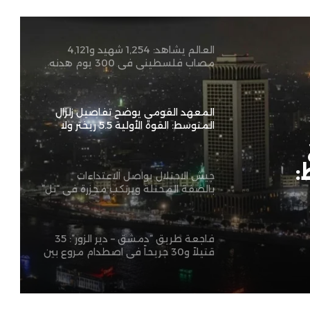
مصاب فلسطيني في 300 يوم هدنه
المعهد القومي يوضح تفاصيل زلزال
المتوسط: القوة الأولية 5.5 ريختر ولا
خسائر بالقاهرة
جيش الاحتلال يواصل الاعتداءات
بالضفة المحتلة ويرتكب مجزرة في “تل”
وحملات اعتقال واقتحامات واسعة
طالت 80 فلسطينياً
فاجعة طريق “دمشق – دير الزور”: 35
حتلة
قتيلاً و30 جريحاً في اصطدام مروع بين
حافلتين بالبادية السورية
مات
تصعيد عسكري متصاعد: الحوثيون
:
يعلنون استهداف منشآت لأرامكو
والجيش اليمني يشن غارات على
يختر ولا
مواقعهم
“ليلة ساخنة في الشرق الأوسط: ضربات