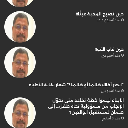
حين تصبح المحبة عبئًا!!
منذ أسبوع واحد
حين غاب الأب!!
منذ أسبوعين
“انصر أخاك ظالما أو ظالما !” شعار نقابة الأطباء
منذ أسبوعين
الأبناء ليسوا خطة تقاعد متى تحوّل
الإنجاب من مسؤولية تجاه طفل… إلى
ضمان لمستقبل الوالدين؟
منذ 3 أسابيع