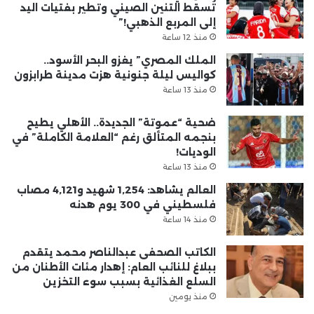
تُسقط التنين الصيني وتطير بفتيات اليد
إلى المربع الذهبي!”
منذ 12 ساعة
الملك المصري” يغزو البحر الأسود..
كواليس ليلة جنونية هزت مدينة طرابزون
منذ 13 ساعة
ضحية “عموتة” الجديدة.. الأهلي يطيح
بنجمه المتألق رغم “العلامة الكاملة” في
الوديات!
منذ 13 ساعة
العالم يشاهد: 1,254 شهيد و4,121 مصاب
فلسطيني في 300 يوم هدنه
منذ 14 ساعة
الكاتب الصحفى عبدالناصر محمد يتقدم
ببلاغ للنائب العام: إهدار مئات الأطنان من
السلع الغذائية بسبب سوء التخزين
منذ يومين