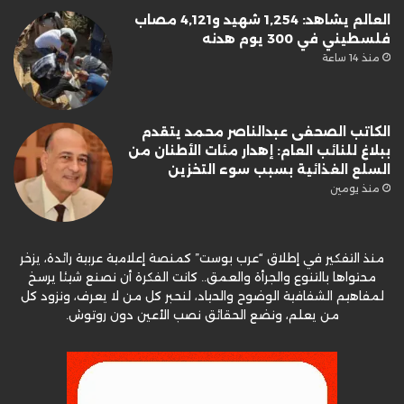
العالم يشاهد: 1,254 شهيد و4,121 مصاب
فلسطيني في 300 يوم هدنه
منذ 14 ساعة
الكاتب الصحفى عبدالناصر محمد يتقدم
ببلاغ للنائب العام: إهدار مئات الأطنان من
السلع الغذائية بسبب سوء التخزين
منذ يومين
منذ التفكير في إطلاق “عرب بوست” كمنصة إعلامية عربية رائدة، يزخر
محتواها بالتنوع والجرأة والعمق.. كانت الفكرة أن نصنع شيئا يرسخ
لمفاهيم الشفافية الوضوح والحياد، لنحبر كل من لا يعرف، ونزود كل
من يعلم، ونضع الحقائق نصب الأعين دون روتوش.