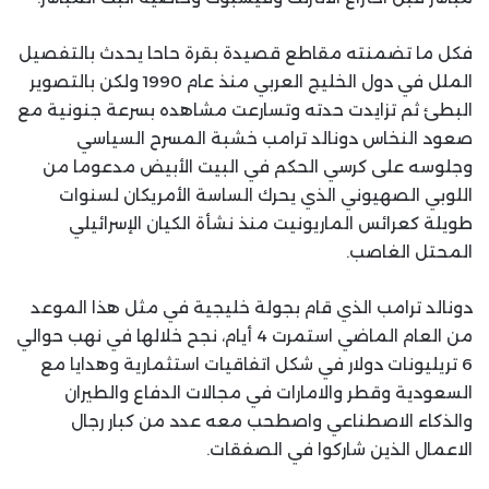
فكل ما تضمنته مقاطع قصيدة بقرة حاحا يحدث بالتفصيل
الملل في دول الخليج العربي منذ عام 1990 ولكن بالتصوير
البطئ ثم تزايدت حدته وتسارعت مشاهده بسرعة جنونية مع
صعود النخاس دونالد ترامب خشبة المسرح السياسي
وجلوسه على كرسي الحكم في البيت الأبيض مدعوما من
اللوبي الصهيوني الذي يحرك الساسة الأمريكان لسنوات
طويلة كعرائس الماريونيت منذ نشأة الكيان الإسرائيلي
المحتل الغاصب.
دونالد ترامب الذي قام بجولة خليجية في مثل هذا الموعد
من العام الماضي استمرت 4 أيام، نجح خلالها في نهب حوالي
6 تريليونات دولار في شكل اتفاقيات استثمارية وهدايا مع
السعودية وقطر والامارات في مجالات الدفاع والطيران
والذكاء الاصطناعي واصطحب معه عدد من كبار رجال
الاعمال الذين شاركوا في الصفقات.