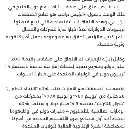
البيت الأبيض، علق على صفقات ترامب مع دول الخليج في
ذلك الوقت بالقول: «الرئيس ترامب هو صانع الصفقات
الرئيسي، وهذه الاتفاقيات الاقتصادية التي تبلغ قيمتها
تريليونات الدولارات تُعدّ أخبارًا سارة للشركات والعمال
الأمريكيين، فالرئيس يُحقق بسرعة وعوده بجعل أمريكا قوية
وثرية مجددًا».
وخلال زيارته للإمارات، تم الاتفاق على صفقات بقيمة 200
مليار دولار، وتسريع تنفيذ إعلانات إماراتية سابقة باستثمار 1.4
تريليون دولار في الولايات المتحدة على مدار 10 سنوات.
وتضمنت الصفقات مع الامارات طلب شركة “الاتحاد للطيران”
28 طائرة من “بوينغ 787″ و”بونيغ 777X” بمحركات من
“جنرال إلكتريك”، بقيمة 14.5 مليار دولار واستثمار شركة
الإمارات العالمية للألمنيوم 4 مليارات دولار في أوكلاهوما
لإنشاء أحد أول مصانع صهر الألمنيوم الجديدة في أميركا
لمضاعفة القدرة الإنتاجية الحالية للولايات المتحدة