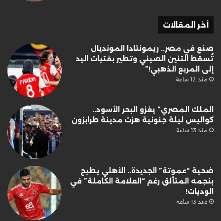
أخر المقالات
صنع في مصر.. ريمونتادا المونديال
تُسقط التنين الصيني وتطير بفتيات اليد
إلى المربع الذهبي!”
منذ 12 ساعة
الملك المصري” يغزو البحر الأسود..
كواليس ليلة جنونية هزت مدينة طرابزون
منذ 13 ساعة
ضحية “عموتة” الجديدة.. الأهلي يطيح
بنجمه المتألق رغم “العلامة الكاملة” في
الوديات!
منذ 13 ساعة