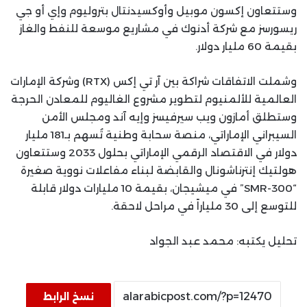
وستتعاون إكسون موبيل وأوكسيدنتال بتروليوم وإي أو جي
ريسورسز مع شركة أدنوك في مشاريع موسعة للنفط والغاز
بقيمة 60 مليار دولار.
وشملت الاتفاقات شراكة بين آر تي إكس (RTX) وشركة الإمارات
العالمية للألمنيوم لتطوير مشروع الغاليوم للمعادن الحرجة
وستطلق أمازون ويب سيرفيسز وإيه آند ومجلس الأمن
السيبراني الإماراتي، منصة سحابة وطنية تُسهم بـ181 مليار
دولار في الاقتصاد الرقمي الإماراتي بحلول 2033 وستتعاون
هولتيك إنترناشونال والقابضة لبناء مفاعلات نووية صغيرة
“SMR-300” في ميشيجان، بقيمة 10 مليارات دولار قابلة
للتوسع إلى 30 ملياراً في مراحل لاحقة.
تحليل يكتبه: محمد عبد الجواد
نسخ الرابط