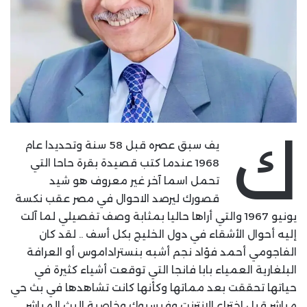
ك
يف سبق عصره قبل 58 سنة وتحديدا عام
1968 عندما كتب قصيدة بقرة حاحا التي
تحمل اسما آخر غير معروف هو شيد
قصورك ليرصد الاحوال في مصر عقب نكسة
يونيو 1967 والتي أراها حاليا بمثابة وصف تفصيلي لما آلت
إليه أحوال الأشقاء في دول الخليج بكل أسف .. لقد كان
الفاجومي أحمد فؤاد نجم أشبه بنستراداموس أو العرافة
البلغارية العمياء بابا فانجا التي توقعت أشياء كثيرة في
حياتها تحققت بعد مماتها وكأنها كانت تشاهدها في بث حي
مباشر قبل اختراع الانترنت وفيسبوك وخاصية البث المباشر.