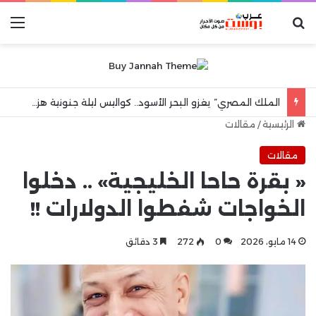
بحث عن
الق
الملك المصري” يغزو البحر الأسود.. كواليس ليلة جنونية هزت مدينة طرابزون
الرئيسية
/
مقالات
مقالات
« بقرة حاحا الخليجية» .. دخلوا
الخواجات شفطوا الدولارات !!
14 مايو، 2026
0
272
3 دقائق