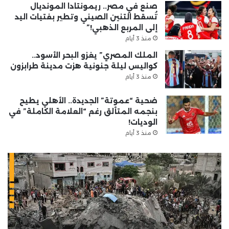
صنع في مصر.. ريمونتادا المونديال
تُسقط التنين الصيني وتطير بفتيات اليد
إلى المربع الذهبي!”
منذ 3 أيام
الملك المصري” يغزو البحر الأسود..
كواليس ليلة جنونية هزت مدينة طرابزون
منذ 3 أيام
ضحية “عموتة” الجديدة.. الأهلي يطيح
بنجمه المتألق رغم “العلامة الكاملة” في
الوديات!
منذ 3 أيام