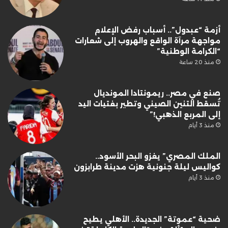
أزمة “عبدول”.. أسباب رفض الإعلام
مواجهة مرآة الواقع والهروب إلى شعارات
“الكرامة الوطنية”
منذ 20 ساعة
صنع في مصر.. ريمونتادا المونديال
تُسقط التنين الصيني وتطير بفتيات اليد
إلى المربع الذهبي!”
منذ 3 أيام
الملك المصري” يغزو البحر الأسود..
كواليس ليلة جنونية هزت مدينة طرابزون
منذ 3 أيام
ضحية “عموتة” الجديدة.. الأهلي يطيح