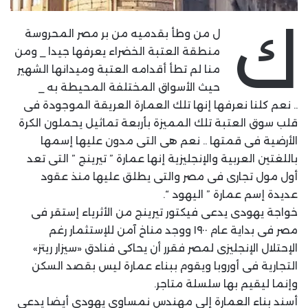
ك
ل من وطأ بقدميه من بر مصر المحروسة
منطقة العتبة الخضراء يعرفها جيدا _ ومن
منا لم تطأ أقدامه العتبة وميدانها الشهير
حيث الأسواق المختلفة المحيطة به _
.. نعم كلنا نعرفها إنها تلك العمارة العريقة الموجودة فى
قلب سوق العتبة تلك المميزة بأربعة تماثيل يحملون الكرة
الأرضية فى قمتها .. نعم هى التى مدون عليها إسمها
باللغتين العربية والإنجليزية إنها عمارة ” تيرينج ” التى تعد
أول مول تجارى فى مصر والتى يطلق عليها منذ عقود
عديدة إسم عمارة ” اليهود “.
خواجة يهودى يدعى فيكتور تيرينج من الأثرياء إستقر فى
مصر فى بداية عام ١٩٠٠ ووجد مناخ آمن للإستثمار رغم
الإحتلال الإنجليزى لمصر فقرر أن يحاكى فنادق «سيزار ريتز»
التجارية فى أوروبا ويقوم ببناء عمارة ليس بقصد السكن
وإنما ليقيم بها سلسلة متاجر.
أسند بناء العمارة إلى مهندس نمساوى يهودى أيضا يدعى