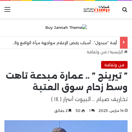
بحث عن
الق
أزمة “عبدول”.. أسباب رفض الإعلام مواجهة مرآة الواقع والهروب إلى شعارات “الكرامة الوطنية”
الرئيسية
/
فن وثقافة
فن وثقافة
” تيرينج ” .. عمارة مبدعة تاهت
وسط زحام سوق العتبة
تخاريف صيام .. البيوت أسرار ( ١٤ )
14 مارس، 2025
1
50
2 دقائق