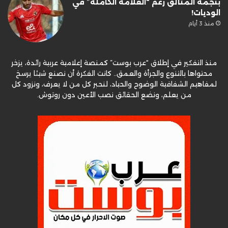
بنجمه المتألق رغم “العلامة الكاملة” في
الوديات!
منذ 3 أيام
منذ التفكير في إطلاق “عرب بوست” كمنصة إعلامية عربية رائدة، يزخر
محتواها بالتنوع والجرأة والعمق.. كانت الفكرة أن نصنع شيئا يرسخ
لمفاهيم الشفافية الوضوح والحياد، لنحبر كل من لا يعرف، ونزود كل
من يعلم، ونضع الحقائق نصب الأعين دون روتوش.