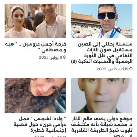
سلسلة رحلتي إلى الصين –
فرحة أجمل عروسين .. ” هبه
مستقبل صون التراث
و مصطفى “
الثقافي في ظل الثورة
11 يوليو، 2025
الرقمية والتقنيات الذكية (3)
19 أغسطس، 2025
موقع دولى يصف عالم الآثار
” ولاد الشمس ” عمل
د. محمد شبانة بأنه مكتشف
درامى جرىء حول قضية
تابوت شيخ الطريقة القادرية
إجتماعية خطيرة
فى مصر