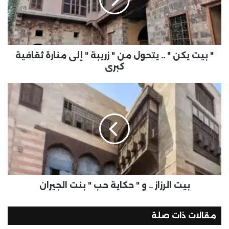
" بيت يكن " .. يتحول من " زريبة " إلى منارة ثقافية
كبرى
بيت الرزاز .. و " حكاية حب " بنت الجيران
مقالات ذات صلة