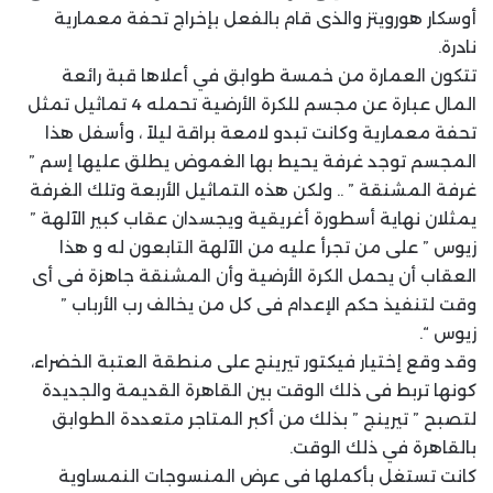
أوسكار هورويتز والذى قام بالفعل بإخراج تحفة معمارية
نادرة.
تتكون العمارة من خمسة طوابق في أعلاها قبة رائعة
المال عبارة عن مجسم للكرة الأرضية تحمله 4 تماثيل تمثل
تحفة معمارية وكانت تبدو لامعة براقة ليلاً ، وأسفل هذا
المجسم توجد غرفة يحيط بها الغموض يطلق عليها إسم ”
غرفة المشنقة ” .. ولكن هذه التماثيل الأربعة وتلك الغرفة
يمثلان نهاية أسطورة أغريقية ويجسدان عقاب كبير الآلهة ”
زيوس ” على من تجرأ عليه من الآلهة التابعون له و هذا
العقاب أن يحمل الكرة الأرضية وأن المشنقة جاهزة فى أى
وقت لتنفيذ حكم الإعدام فى كل من يخالف رب الأرباب ”
زيوس “.
وقد وقع إختيار فيكتور تيرينج على منطقة العتبة الخضراء،
كونها تربط فى ذلك الوقت بين القاهرة القديمة والجديدة
لتصبح ” تيرينج ” بذلك من أكبر المتاجر متعددة الطوابق
بالقاهرة في ذلك الوقت.
كانت تستغل بأكملها فى عرض المنسوجات النمساوية