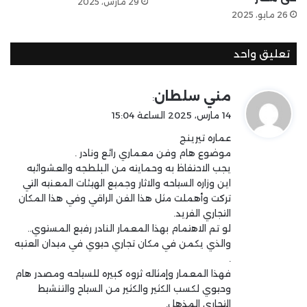
29 مارس، 2025
26 مايو، 2025
تعليق واحد
ي
مني سلطان
:
ق
14 مارس، 2025 الساعة 15:04
و
عماره تيرينج
ل
موضوع هام وفن معماري رائع ونادر .
يجب الاحتفاظ به وحمايته من البلطجه والعشوائيه
اين وزاره السياحه والاثار وجميع الهيئات المعنيه التي
تركت وأهملت مثل هذا الفن الراقي وفي هذا المكان
التجاري الفريد.
لو تم الاهتمام بهذا المعمار النادر رفيع المستوي..
والذي يكمن في مكان تجاري حيوي في ميدان العتبه
.
فهذا المعمار وإمثاله ثروه كبيره للسياحه ومصدر هام
وحيوي لكسب الكثير والكثير من السياح والتنشيط
التجاري المذهل.