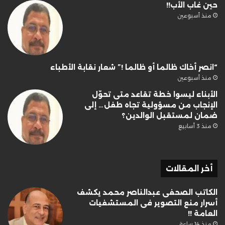
حين غاب الأب!!
منذ أسبوعين
“انصر أخاك ظالما أو ظالما !” شعار نقابة الأطباء
منذ أسبوعين
الأبناء ليسوا خطة تقاعد متى تحوّل
الإنجاب من مسؤولية تجاه طفل… إلى
ضمان لمستقبل الوالدين؟
منذ 3 أسابيع
أخر المقالات
الكاتب الصحفى عبدالناصر محمد يكشف
أسرار منع التصوير فى المستشفيات
العامة !!
منذ 14 ساعة