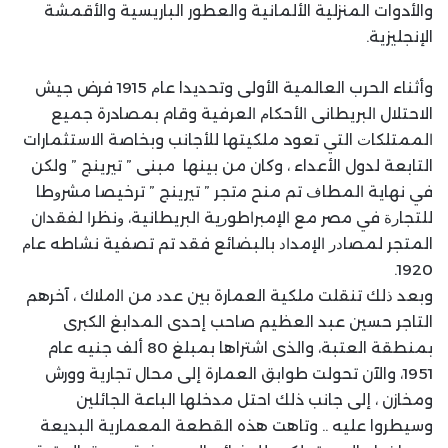
والأدوات المنزلية الألمانية والعطور الباريسية والأقمشة
الإنجليزية.
وأثناء الحرب العالمية الأولى وتحديدا ﻋﺎﻡ 1915 فرض جيش
الاحتلال ﺍﻟﺒﺮﻳﻄﺎنى ﺍﻷﺣﻜﺎﻡ ﺍﻟﻌﺮﻓﻴﺔ وقام بمصادرة ﺟﻤﻴﻊ
ﺍﻟﻤﻤﺘﻠﻜﺎﺕ التي تعود ملكيتها ﻟﻸﺟﺎﻧﺐ وبخاصة الاستثمارات
التابعة لدول الأعداء ، وكان من بينها مبنى ” تيرينج ” ولكن
في نهاية ﺍﻟﻤﻄﺎﻑ ﺗﻢ ﻣﻨﺢ ﻣتجر ” تيرينج ” ﺗﺮﺧﻴﺼﺎ ﻣﺸﺮﻭﻃﺎ
ﻟﻠﺘﺠﺎﺭﺓ في ﻣﺼﺮ ﻣﻊ ﺍﻹﻣﺒﺮﺍﻃﻮﺭﻳﺔ ﺍﻟﺒﺮﻳﻄﺎﻧﻴﺔ، ﻭﻧﻈﺮﺍ ﻟﻔﻘﺪﺍن
المتجر ﻟﻤﺼﺎﺩﺭ ﺍﻹﻣﺪﺍﺩ بالبضائع فقد ﺗﻢ ﺗﺼﻔﻴﺔ ﻧﺸﺎطه ﻋﺎﻡ
1920.
وﺑﻌﺪ ﺫﻟﻚ ﺗﻨﻘﻠﺖ ملكية العمارة ﺑﻴﻦ ﻋﺪﺩ ﻣﻦ ﺍﻟملاك ، آخرهم
التاجر حسين عبد العظيم صاحب إحدى المدابغ الكبرى
بمنطقة العتبة، والذى اشتراها بمبلغ 80 ألف جنيه عام
1951، والآن تحولت طوابق العمارة إلى محال تجارية وورش
ومخازن ، إلى جانب ذلك احتل مدخلها الباعة الجائلين
وسيطروا عليه .. وتاهت هذه القطعة المعمارية البديعة