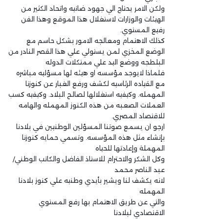
ولكن الامر يحتاج الي جهود ضانيه واتحاد الكثير من
الهيئات والوزارات لاستغلال هذا الموقع وهذا الفن
رفيع المستوي.
كذلك الاهتمام ومعالجه الامور بشكل حاسم مع
الوضع المخزي لمن يستولي علي هذا القصر النادر من
البلطجه ووضع اليد علي ممتكلات الدوله
فلماذا لايوجد مؤسسه او هيئه لها مسؤليه مباشره
مع القياده الرئاسيه لكشف ورفع الغبار عن كنوزنا
المهمله. وكيفيه استغلالها لصالح البلاد. وكيفيه كسب
العملات الصعبه من هذه الكنوز المهمله والهامه
للاقتصاد المصري.
ارجو ان يسمع صوتنا المسؤلين الوطنيين في بلادنا
بإنشاء مثل هذه المؤسسه. وتسمي حمايه كنوزنا
المهملة وإعادتها للحياه
وكل الشكر والاحترام للاستاذ الفاضل والكاتب الوطني/
عبد الناصر محمد
لانه يكشف لنا ويشير بأيدي وطنيه علي كنوز بلادنا
المهمله
والتي عن طريق الاهتمام بها رفع المستوي
الاقتصادي لبلادنا