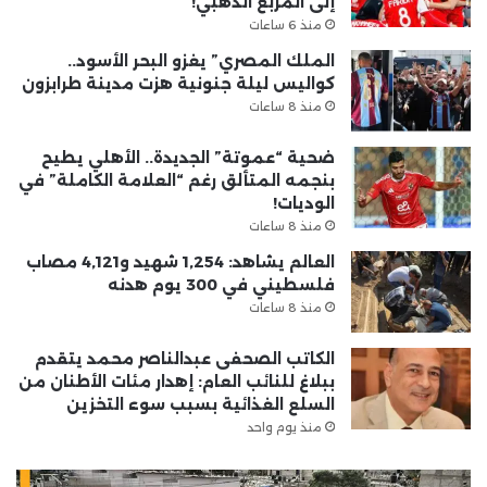
إلى المربع الذهبي!”
منذ 6 ساعات
الملك المصري” يغزو البحر الأسود..
كواليس ليلة جنونية هزت مدينة طرابزون
منذ 8 ساعات
ضحية “عموتة” الجديدة.. الأهلي يطيح
بنجمه المتألق رغم “العلامة الكاملة” في
الوديات!
منذ 8 ساعات
العالم يشاهد: 1,254 شهيد و4,121 مصاب
فلسطيني في 300 يوم هدنه
منذ 8 ساعات
الكاتب الصحفى عبدالناصر محمد يتقدم
ببلاغ للنائب العام: إهدار مئات الأطنان من
السلع الغذائية بسبب سوء التخزين
منذ يوم واحد