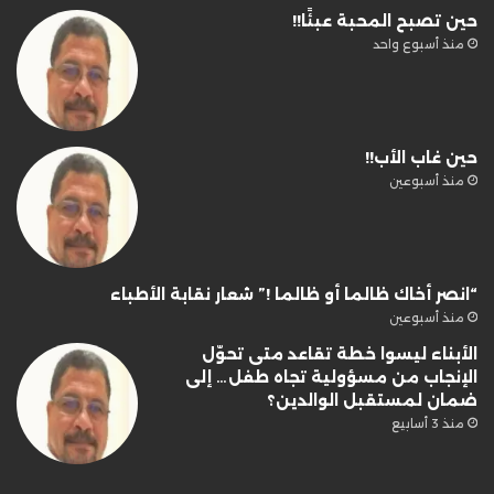
حين تصبح المحبة عبئًا!!
منذ أسبوع واحد
حين غاب الأب!!
منذ أسبوعين
“انصر أخاك ظالما أو ظالما !” شعار نقابة الأطباء
منذ أسبوعين
الأبناء ليسوا خطة تقاعد متى تحوّل
الإنجاب من مسؤولية تجاه طفل… إلى
ضمان لمستقبل الوالدين؟
منذ 3 أسابيع