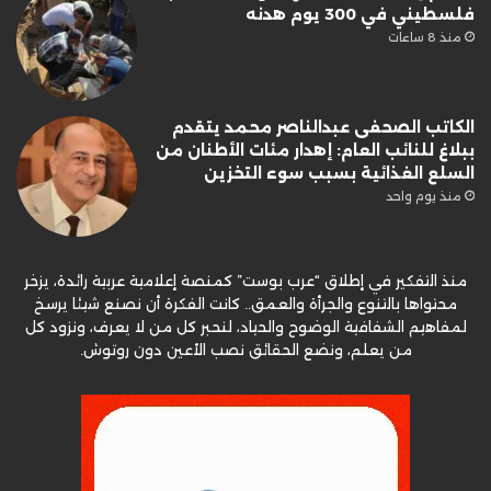
فلسطيني في 300 يوم هدنه
منذ 8 ساعات
الكاتب الصحفى عبدالناصر محمد يتقدم
ببلاغ للنائب العام: إهدار مئات الأطنان من
السلع الغذائية بسبب سوء التخزين
منذ يوم واحد
منذ التفكير في إطلاق “عرب بوست” كمنصة إعلامية عربية رائدة، يزخر
محتواها بالتنوع والجرأة والعمق.. كانت الفكرة أن نصنع شيئا يرسخ
لمفاهيم الشفافية الوضوح والحياد، لنحبر كل من لا يعرف، ونزود كل
من يعلم، ونضع الحقائق نصب الأعين دون روتوش.