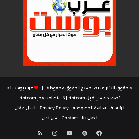
© حقوق النشر 2026، جميع الحقوق محفوظة |
عرب بوست تم
تصميمه من قِبل dotcom
| مُستضاف بفخر
dotcom
الرئيسية
سياسة الخصوصية – Privacy Policy
إرسال مقال
اتصل بنا – Contact
من نحن
فيسبوك
بينتيريست
يوتيوب
انستقرام
ملخص