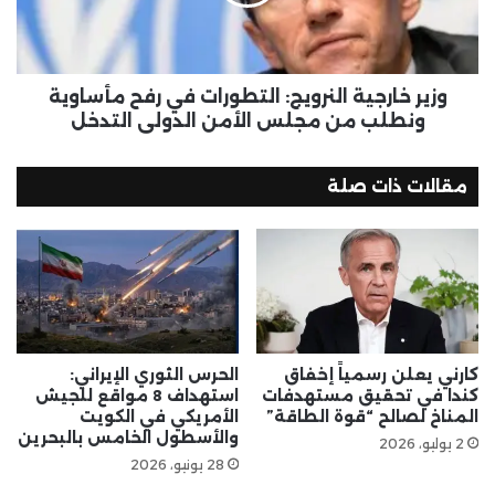
وزير خارجية النرويج: التطورات في رفح مأساوية
ونطلب من مجلس الأمن الدولي التدخل
مقالات ذات صلة
كارني يعلن رسمياً إخفاق
الحرس الثوري الإيراني:
كندا في تحقيق مستهدفات
استهداف 8 مواقع للجيش
المناخ لصالح “قوة الطاقة”
الأمريكي في الكويت
والأسطول الخامس بالبحرين
2 يوليو، 2026
28 يونيو، 2026