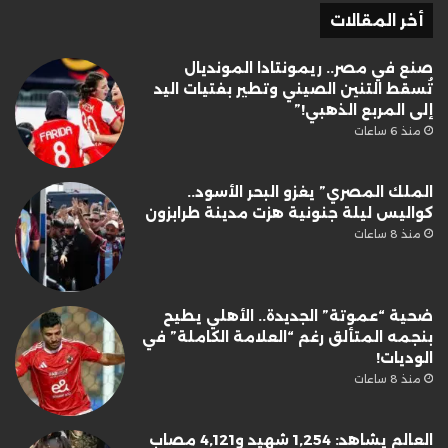
أخر المقالات
صنع في مصر.. ريمونتادا المونديال
تُسقط التنين الصيني وتطير بفتيات اليد
إلى المربع الذهبي!”
منذ 6 ساعات
الملك المصري” يغزو البحر الأسود..
كواليس ليلة جنونية هزت مدينة طرابزون
منذ 8 ساعات
ضحية “عموتة” الجديدة.. الأهلي يطيح
بنجمه المتألق رغم “العلامة الكاملة” في
الوديات!
منذ 8 ساعات
العالم يشاهد: 1,254 شهيد و4,121 مصاب