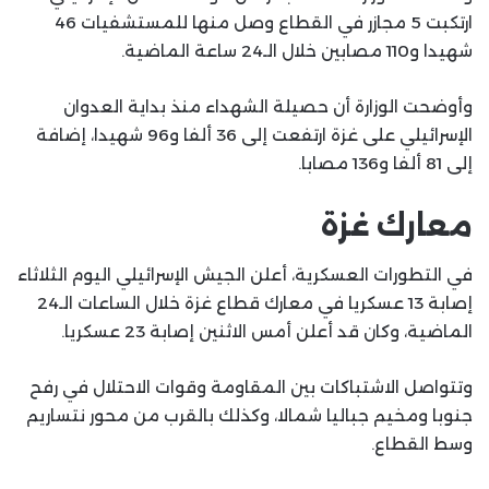
ارتكبت 5 مجازر في القطاع وصل منها للمستشفيات 46
شهيدا و110 مصابين خلال الـ24 ساعة الماضية.
وأوضحت الوزارة أن حصيلة الشهداء منذ بداية العدوان
الإسرائيلي على غزة ارتفعت إلى 36 ألفا و96 شهيدا، إضافة
إلى 81 ألفا و136 مصابا.
معارك غزة
‏في التطورات العسكرية، أعلن الجيش الإسرائيلي اليوم الثلاثاء
إصابة 13 عسكريا في معارك قطاع غزة خلال الساعات الـ24
الماضية، وكان قد أعلن أمس الاثنين إصابة 23 عسكريا.
وتتواصل الاشتباكات بين المقاومة وقوات الاحتلال في رفح
جنوبا ومخيم جباليا شمالا، وكذلك بالقرب من محور نتساريم
وسط القطاع.