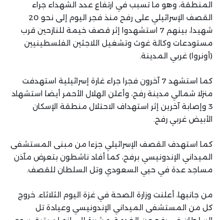
المنطقة، وهو ما تسبب في ارتفاع عدد الشهداء جراء
القصف الإسرائيلي على رفح منذ فجر اليوم إلى نحو 20
شهيدا، بينهم 7 استشهدوا إثر قصف خيمة للنازحين قرب
مستودعات وكالة غوث وتشغيل اللاجئين الفلسطينيين
(أونروا) غربي المدينة.
كما استشهد 7 آخرون فجرا جراء غارة إسرائيلية استهدفت
منزلا شمالي مدينة رفح، وأعلن الهلال الأحمر أيضا استشهاد
3 وإصابة آخرين إثر استهداف الاحتلال منطقة الإسكان
الأبيض غربي رفح.
كما استهدف القصف الإسرائيلي جزءا من مبنى المستشفى
الميداني الإندونيسي برفح، كما أفاد ناشطون بتعرض مآذن
مساجد عدة في حيي السعودي وتل السلطان للقصف.
من جانبها، أعلنت وزارة الصحة في غزة اليوم الثلاثاء. خروج
كل من المستشفى الميداني الإندونيسي وعيادة تل