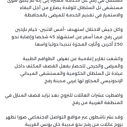
السلطان في رفح عن الخدمة، مشيرة إلى إنه لم يتبق سوى
مستشفى تل السلطان للولادة يصارع من أجل البقاء
والاستمرار في تقديم الخدمة للمرضى بالمحافظة.
وكان جيش الاحتلال استهدف -أمس الاثنين- خيام نازحين
غربي رفح، مما أسفر عن استشهاد 45 شخصا وإصابة نحو
250 آخرين، وأثارت المجزرة تنديدا دوليا واسعا.
وكشفت تقارير إعلامية عن تعرض الطواقم الطبية
والمرضى والجرحى للحصار بفعل القصف المكثف داخل
عيادة تل السلطان الحكومية والمستشفى الميداني
الإندونيسي المجاور لها غربي مدينة رفح.
واضطرت عشرات العائلات للنزوح، بعد تزايد قصف المنازل في
المنطقة الغربية من رفح.
وقد نشر ناشطون عبر مواقع التواصل الاجتماعي صورا تظهر
نزوح عائلات من رفح نحو مدينة خان يونس القريبة.