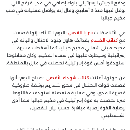
ودفع الجيش الإسرائيلي بلواء إضافي في مدينة رفح التي
توغل فيها منذ 3 أسابيع، وقال إنه يواصل عملياته في قلب
مخيم جباليا.
في الأثناء، قالت
سرايا القدس
-اليوم الثلاثاء- إنها قصفت
مع
كتائب القسام
بقذائف هاون جنود الاحتلال وآلياته في
محيط مبنى شمالي مخيم جباليا، كما أسقطت مسيرة
إسرائيلية وسيطرت عليها في سماء المخيم، وكان مقاتلوها
استهدفوا أمس قوة إسرائيلية تحصنت في منزل بالمنطقة.
من جهتها، أعلنت
كتائب شهداء الأقصى
-صباح اليوم- أنها
قصفت قوات الاحتلال في محور نتساريم برشقة صاروخية
قصيرة المدى، وفي عملية منفصلة استهدف مقاتلوها
منزلا تحصنت به قوة إسرائيلية في مخيم جباليا، مما أدى
لإصابة القوة إصابة مباشرة، حسب بيان للفصيل
الفلسطيني.