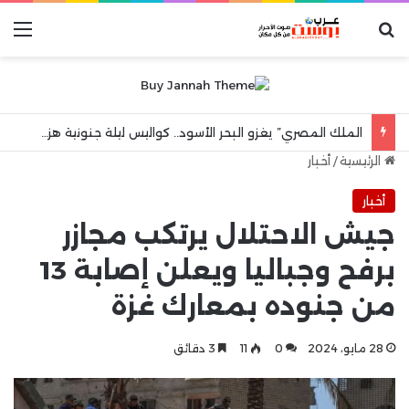
بحث عن
الق
الملك المصري” يغزو البحر الأسود.. كواليس ليلة جنونية هزت مدينة طرابزون
الرئيسية
/
أخبار
أخبار
جيش الاحتلال يرتكب مجازر
برفح وجباليا ويعلن إصابة 13
من جنوده بمعارك غزة
28 مايو، 2024
0
11
3 دقائق