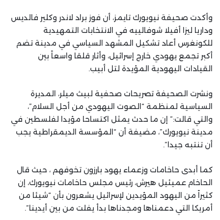
وأكدت صحيفة نيويورك تايمز، أن فوز براد لاندر وكلير فالديس
وداريا ليزا أفيلا شوفالييه في الانتخابات التمهيدية
للكونغرس أعاد تشكيل المشهد السياسي في مدينة تضم
أكبر تجمع يهودي خارج إسرائيل، وأثار قلقا واسعاً بين
القيادات اليهودية المؤيدة لتل أبيب.
ونشرت الصحيفة تصريحات صحفية لبيث ميلر، المديرة
السياسية لمنظمة “الصوت اليهودي من أجل السلام”،
والتي قالت:” إن ما حدث يمثل اكتساحا مؤيدا لفلسطين في
مدينة نيويورك”، مضيفة أن “المؤسسة الديمقراطية يجب
أن تنتبه جيدا”.
كما أبدى حاخامات وزعماء يهود بارزون تخوفهم ، حيث قال
الحاخام عميئيل هيرش، رئيس مجلس حاخامات نيويورك، إن
كثيراً من اليهود المؤيدين لإسرائيل يشعرون بأن “شيئا من
أمريكا التي دعمناها ومجدناها بدأ يفلت من بين أيدينا”.