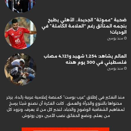
ضحية “عموتة” الجديدة.. الأهلي يطيح
بنجمه المتألق رغم “العلامة الكاملة” في
الوديات!
منذ يومين
العالم يشاهد: 1,254 شهيد و4,121 مصاب
فلسطيني في 300 يوم هدنه
منذ يومين
منذ التفكير في إطلاق “عرب بوست” كمنصة إعلامية عربية رائدة، يزخر
محتواها بالتنوع والجرأة والعمق.. كانت الفكرة أن نصنع شيئا يرسخ
لمفاهيم الشفافية الوضوح والحياد، لنحبر كل من لا يعرف، ونزود كل
من يعلم، ونضع الحقائق نصب الأعين دون روتوش.