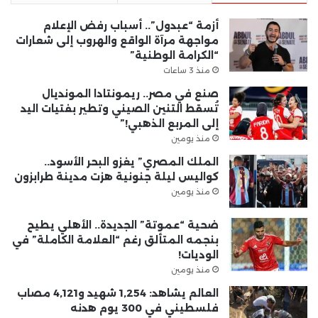
أزمة “عبدول”.. أسباب رفض الإعلام
مواجهة مرآة الواقع والهروب إلى شعارات
“الكرامة الوطنية”
منذ 3 ساعات
صنع في مصر.. ريمونتادا المونديال
تُسقط التنين الصيني وتطير بفتيات اليد
إلى المربع الذهبي!”
منذ يومين
الملك المصري” يغزو البحر الأسود..
كواليس ليلة جنونية هزت مدينة طرابزون
منذ يومين
ضحية “عموتة” الجديدة.. الأهلي يطيح
بنجمه المتألق رغم “العلامة الكاملة” في
الوديات!
منذ يومين
العالم يشاهد: 1,254 شهيد و4,121 مصاب
فلسطيني في 300 يوم هدنه