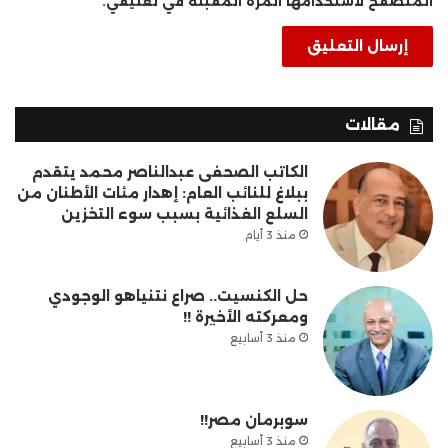
المتصفح لاستخدامها المرة المقبلة في تعليقي.
مقالات
الكاتب الصحفى عبدالناصر محمد يتقدم
ببلاغ للنائب العام: إهدار مئات الأطنان من
السلع الغذائية بسبب سوء التخزين
منذ 3 أيام
حل الكنسيت.. صراع نتنياهو الوجودي
ومعركته الأخيرة !!
منذ 3 أسابيع
سوبرمان مصر!!
منذ 3 أسابيع