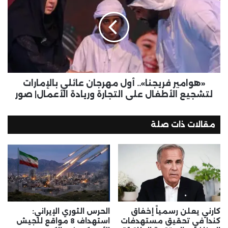
«هوامير فريجنا».. أول مهرجان عائلي بالإمارات
لتشجيع الأطفال على التجارة وريادة الأعمال| صور
مقالات ذات صلة
كارني يعلن رسمياً إخفاق
الحرس الثوري الإيراني:
كندا في تحقيق مستهدفات
استهداف 8 مواقع للجيش