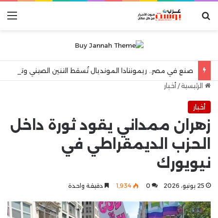
بحث عن
الق
صنع في مصر.. ريمونتادا المونديال تُسقط التنين الصيني وتطير بفتيات اليد إلى المربع الذهبي!”
الرئيسية
/
أخبار
أخبار
زهران ممداني يقود ثورة داخل
الحزب الديمقراطي في
نيويورك
25 يونيو، 2026
0
1٬934
دقيقة واحدة