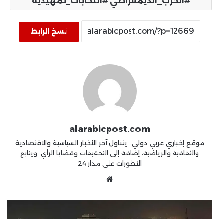
#الحزب_الديمقراطي #انتخابات_تمهيدية
نسخ الرابط
alarabicpost.com
موقع إخباري عربي دولي.. يتناول آخر الأخبار السياسية والاقتصادية
والثقافية والرياضية، إضافة إلى التحقيقات وقضايا الرأي. ويتابع
التطورات على مدار 24
موقع
الويب