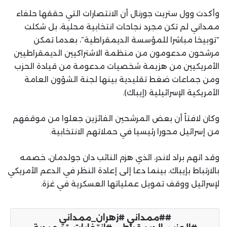
وأكدت وول ستريت جورنال أن الانتصارات التي حققها حلفاء
ممداني لم تكن مجرد نجاحات انتخابية محلية، بل شكلت
“توبيخا مباشرا للمؤسسة الديمقراطية”، بعدما تمكن
مرشحون مدعومون من منظمة الاشتراكيين الديمقراطيين
الأمريكيين من هزيمة شخصيات مدعومة من قيادة الحزب
ومن جماعات ضغط تقليدية بينها لجنة الشؤون العامة
الأمريكية الإسرائيلية (إيباك).
وكان لافتاً أن بعض المرشحين الفائزين جعلوا من موقفهم
من إسرائيل محورا رئيسيا في حملاتهم الانتخابية.
وقد اتهم براد لاندر، الذي هزم النائب دان جولدمان، خصمه
بالارتباط بإيباك، بينما دعا إلى إعادة النظر في الدعم الأمريكي
لإسرائيل ووقف تمويل عملياتها العسكرية في غزة.
#ممداني #زهران_ممداني