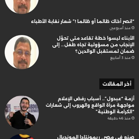
“انصر أخاك ظالما أو ظالما !” شعار نقابة الأطباء
منذ أسبوعين
الأبناء ليسوا خطة تقاعد متى تحوّل
الإنجاب من مسؤولية تجاه طفل… إلى
ضمان لمستقبل الوالدين؟
منذ 3 أسابيع
أخر المقالات
أزمة “عبدول”.. أسباب رفض الإعلام
مواجهة مرآة الواقع والهروب إلى شعارات
“الكرامة الوطنية”
منذ 46 دقيقة
صنع في مصر.. ريمونتادا المونديال