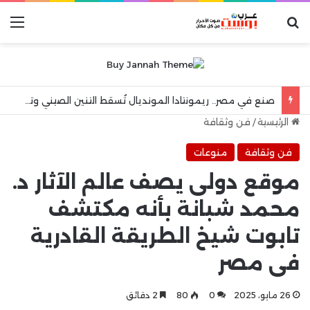
بحث عن
الق
صنع في مصر.. ريمونتادا المونديال تُسقط التنين الصيني وتطير بفتيات اليد إلى المربع الذهبي!”
الرئيسية
/
فن وثقافة
فن وثقافة
منوعات
موقع دولى يصف عالم الآثار د.
محمد شبانة بأنه مكتشف
تابوت شيخ الطريقة القادرية
فى مصر
26 مايو، 2025
0
80
2 دقائق