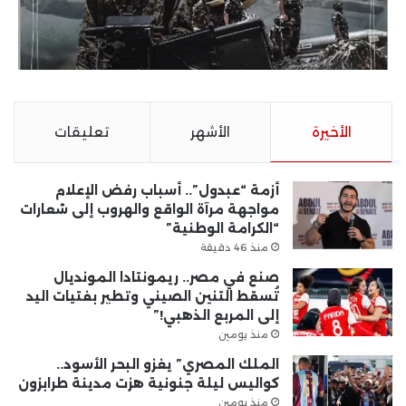
الأخيرة
الأشهر
تعليقات
أزمة “عبدول”.. أسباب رفض الإعلام
مواجهة مرآة الواقع والهروب إلى شعارات
“الكرامة الوطنية”
منذ 46 دقيقة
صنع في مصر.. ريمونتادا المونديال
تُسقط التنين الصيني وتطير بفتيات اليد
إلى المربع الذهبي!”
منذ يومين
الملك المصري” يغزو البحر الأسود..
كواليس ليلة جنونية هزت مدينة طرابزون
منذ يومين