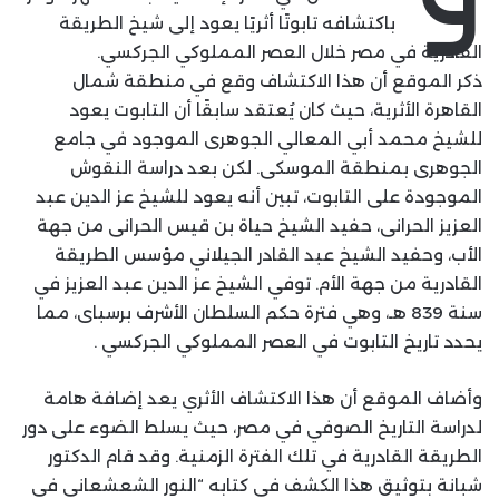
باكتشافه تابوتًا أثريًا يعود إلى شيخ الطريقة
القادرية في مصر خلال العصر المملوكي الجركسي.
ذكر الموقع أن هذا الاكتشاف وقع في منطقة شمال
القاهرة الأثرية، حيث كان يُعتقد سابقًا أن التابوت يعود
للشيخ محمد أبي المعالي الجوهرى الموجود في جامع
الجوهرى بمنطقة الموسكى. لكن بعد دراسة النقوش
الموجودة على التابوت، تبين أنه يعود للشيخ عز الدين عبد
العزيز الحرانى، حفيد الشيخ حياة بن قيس الحرانى من جهة
الأب، وحفيد الشيخ عبد القادر الجيلاني مؤسس الطريقة
القادرية من جهة الأم. توفي الشيخ عز الدين عبد العزيز في
سنة 839 هـ، وهي فترة حكم السلطان الأشرف برسباى، مما
يحدد تاريخ التابوت في العصر المملوكي الجركسي .
وأضاف الموقع أن هذا الاكتشاف الأثري يعد إضافة هامة
لدراسة التاريخ الصوفي في مصر، حيث يسلط الضوء على دور
الطريقة القادرية في تلك الفترة الزمنية. وقد قام الدكتور
شبانة بتوثيق هذا الكشف في كتابه “النور الشعشعاني في