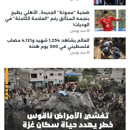
ضحية “عموتة” الجديدة.. الأهلي يطيح
بنجمه المتألق رغم “العلامة الكاملة” في
الوديات!
منذ يومين
العالم يشاهد: 1,254 شهيد و4,121 مصاب
فلسطيني في 300 يوم هدنه
منذ يومين