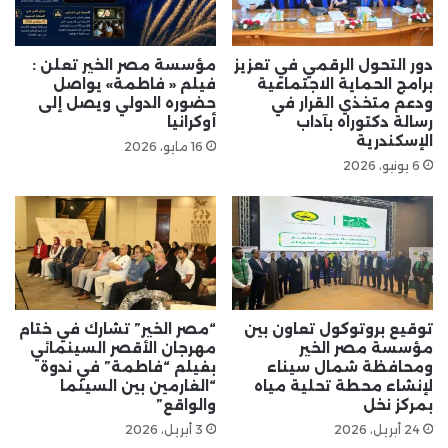
دور التحول الرقمي في تعزيز
مؤسسة مصر الخير تعلن :
برامج الحماية الاجتماعية
فيلم « فاطمة» يواصل
ودعم متخذي القرار في
حضوره الدولي ويصل إلى
رسالة دكتوراه بآداب
أوكرانيا
الإسكندرية
16 مايو، 2026
6 يونيو، 2026
توقيع بروتوكول تعاون بين
“مصر الخير” تشارك في ختام
مؤسسة مصر الخير
مهرجان الأقصر السينمائي
ومحافظة شمال سيناء
بفيلم “فاطمة” في ندوة
لإنشاء محطة تحلية مياه
“الغارمين بين السينما
بمركز نخل
والواقع”
24 أبريل، 2026
3 أبريل، 2026