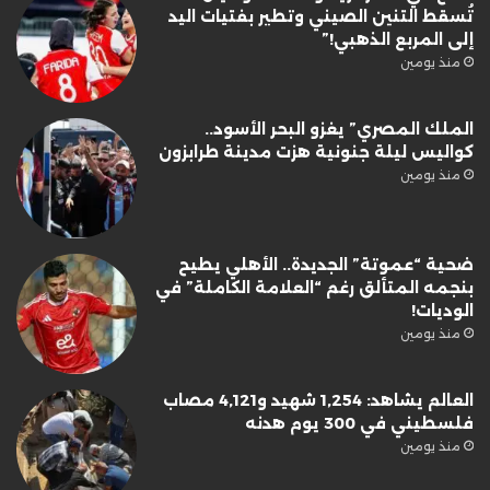
تُسقط التنين الصيني وتطير بفتيات اليد
إلى المربع الذهبي!”
منذ يومين
الملك المصري” يغزو البحر الأسود..
كواليس ليلة جنونية هزت مدينة طرابزون
منذ يومين
ضحية “عموتة” الجديدة.. الأهلي يطيح
بنجمه المتألق رغم “العلامة الكاملة” في
الوديات!
منذ يومين
العالم يشاهد: 1,254 شهيد و4,121 مصاب
فلسطيني في 300 يوم هدنه
منذ يومين