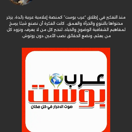
منذ التفكير في إطلاق “عرب بوست” كمنصة إعلامية عربية رائدة، يزخر
محتواها بالتنوع والجرأة والعمق.. كانت الفكرة أن نصنع شيئا يرسخ
لمفاهيم الشفافية الوضوح والحياد، لنحبر كل من لا يعرف، ونزود كل
من يعلم، ونضع الحقائق نصب الأعين دون روتوش.