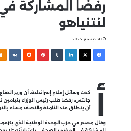
رفضا المشاركة في
لنتنياهو
30 ديسمبر، 2023
فيسبوك
X
لينكدإن
بينتيريست
أ
كدت وسائل إعلام إسرائيلية، أن وزير الدف
جانتس، رفضا طلب رئيس الوزراء بنيامين
أن ينطلق عند الثامنة والنصف مساء بالتو
وقال مصدر في حزب الوحدة الوطنية الذي يتزعمه
المشاركة في المؤتمر الصحفي باعتبار أنه “لا يو