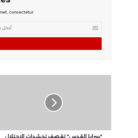
et, consectetur.
أدخل
بريدك
الإلكتروني
"سرايا القدس" تقصف تحشدات الاحتلال