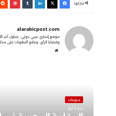
شاركها
alarabicpost.com
موقع إخباري عربي دولي.. يتناول آخر الأ
وقضايا الرأي. ويتابع التطورات على مدار 4
موقع
الويب
أقرأ التالي
منوعات
منذ 4 أيام