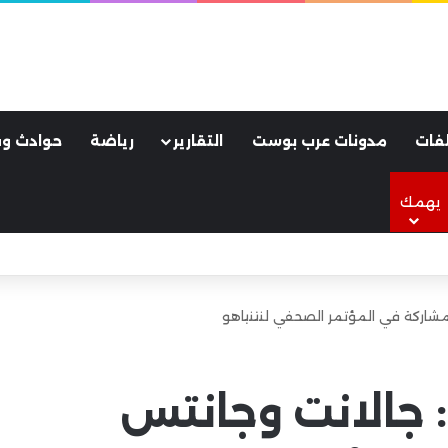
فات
مدونات عرب بوست
التقارير
رياضة
حوادث وق
يهمك
لأسود.. كواليس ليلة جنونية هزت مدينة طرابزون
لمشاركة في المؤتمر الصحفي لنتنياهو
: جالانت وجانتس