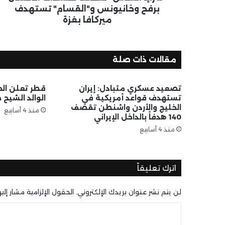
برفح وخانيونس و"القسام" تستهدف
ميركافا بغزة
مقالات ذات صلة
تصعيد عسكري متبادل: إيران
قطر تعلن الحد
تستهدف قواعد أمريكية في
الوالد الشيح 
الخليج والأردن واشنطن تقصف
منذ 4 أسابيع
140 هدفاً بالداخل الإيراني
منذ 4 أسابيع
اترك تعليقاً
لن يتم نشر عنوان بريدك الإلكتروني.
الحقول الإلزامية مشار إليه
ا
ل