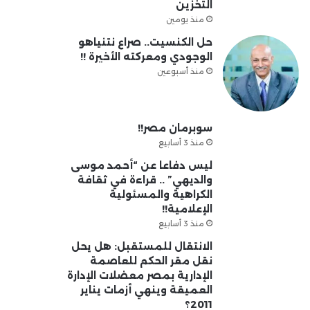
التخزين
منذ يومين
حل الكنسيت.. صراع نتنياهو
الوجودي ومعركته الأخيرة !!
منذ أسبوعين
سوبرمان مصر!!
منذ 3 أسابيع
ليس دفاعا عن “أحمد موسى
والديهي” .. قراءة في ثقافة
الكراهية والمسئولية
الإعلامية!!
منذ 3 أسابيع
الانتقال للمستقبل: هل يحل
نقل مقر الحكم للعاصمة
الإدارية بمصر معضلات الإدارة
العميقة وينهي أزمات يناير
2011؟