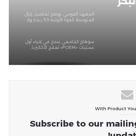
بحر
المعهد القومي يوضح تفاصيل زلزال
المتوسط: القوة الأولية 5.5 ريختر ولا
خسائر بالقاهرة
سوهاج الجامعي ينجح في إجراء أول
عمليات «POEM» لعلاج الأكاليزيا..
ومصر الخير تدعم توطين أحدث تقنيات
المناظير في الصعيد
ابتكار مصري ينهي مخاطر السيول..
روبوت ذكي لإنقاذ الغرقى ومواجهة
الكوارث المائية
جيش الاحتلال يواصل الاعتداءات
بالضفة المحتلة ويرتكب مجزرة في “تل”
With Product Yo
وحملات اعتقال واقتحامات واسعة
طالت 80 فلسطينياً
Subscribe to our mailin
فاجعة طريق “دمشق – دير الزور”: 35
قتيلاً و30 جريحاً في اصطدام مروع بين
updat