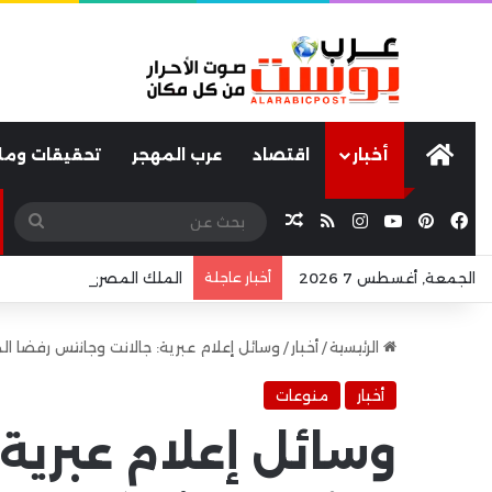
عرب بوست
أخبار
اقتصاد
عرب المهجر
تحقيقات ومل
فيسبوك
بينتيريست
يوتيوب
انستقرام
ملخص الموقع RSS
مقال عشوائي
بحث
عن
الجمعة, أغسطس 7 2026
أخبار عاجلة
الملك المصري” يغزو البحر ا
الرئيسية
/
أخبار
/
وسائل إعلام عبرية: جالانت وجانتس رفضا ا
أخبار
منوعات
وسائل إعلام عبرية