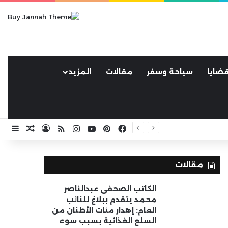
ضايا
سياحة وسفر
مقالات
المزيد
فيسبوك
بينتيريست
يوتيوب
انستقرام
ملخص الموقع RSS
تسجيل الد
مقال ع
إضا
مقالات
الكاتب الصحفى عبدالناصر
محمد يتقدم ببلاغ للنائب
العام: إهدار مئات الأطنان من
السلع الغذائية بسبب سوء