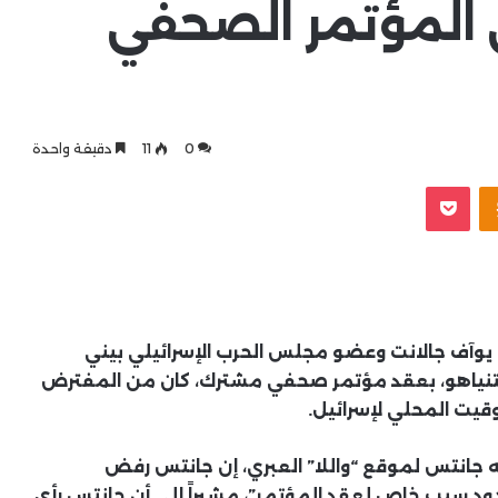
 المؤتمر الصحفي
0
11
دقيقة واحدة
بوكيت
Odnoklassniki
اع يوآف جالانت وعضو مجلس الحرب الإسرائيلي بيني
 نتنياهو، بعقد مؤتمر صحفي مشترك، كان من المفترض
قيت المحلي لإسرائيل.
 جانتس لموقع “واللا” العبري، إن جانتس رفض
جود سبب خاص لعقد المؤتمر”، مشيراً إلى أن جانتس رأى