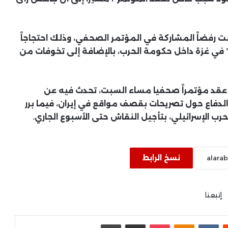
جانتس وجالانت رفضاً المشاركة في المؤتمر الصحفي، وذلك احتجاجاً
 في غزة داخل حكومة الحرب، بالإضافة إلى تخوفات من
 قد عقد مؤتمراً صحفيا مساء السبت، تحدث فيه عن
ر الدفاع حول تصريحات بقصف مواقع في إيران، فيما برر
الإسرائيلي، بتأجيل النقاش حتى الأسبوع الجاري.
جيش الاحتلال يواصل الاعتداءات
نسخ الرابط
بالضفة المحتلة ويرتكب مجزرة في “تل”
وحملات اعتقال واقتحامات واسعة
طالت 80 فلسطينياً
إتبعنا
فاجعة طريق “دمشق – دير الزور”: 35
قتيلاً و30 جريحاً في اصطدام مروع بين
حافلتين بالبادية السورية
يست
بوكيت
Odnoklassniki
مشاركة عبر البريد
طباعة