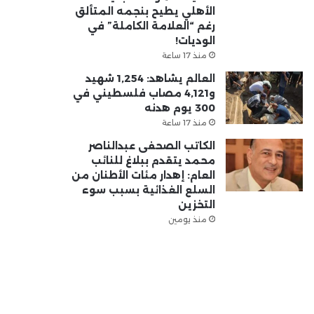
الأهلي يطيح بنجمه المتألق
رغم “العلامة الكاملة” في
الوديات!
منذ 17 ساعة
العالم يشاهد: 1,254 شهيد
و4,121 مصاب فلسطيني في
300 يوم هدنه
منذ 17 ساعة
الكاتب الصحفى عبدالناصر
محمد يتقدم ببلاغ للنائب
العام: إهدار مئات الأطنان من
السلع الغذائية بسبب سوء
التخزين
منذ يومين