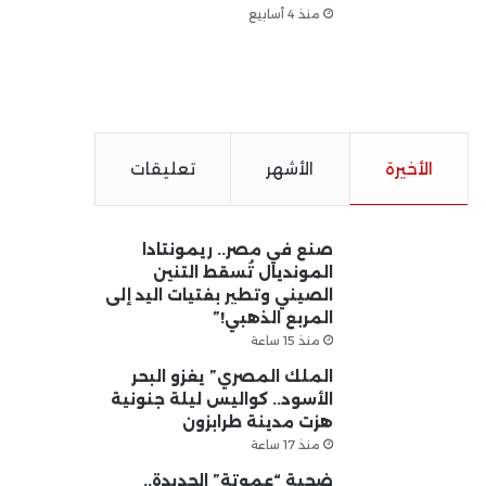
منذ 4 أسابيع
الأخيرة
الأشهر
تعليقات
صنع في مصر.. ريمونتادا
المونديال تُسقط التنين
الصيني وتطير بفتيات اليد إلى
المربع الذهبي!”
منذ 15 ساعة
الملك المصري” يغزو البحر
الأسود.. كواليس ليلة جنونية
هزت مدينة طرابزون
منذ 17 ساعة
ضحية “عموتة” الجديدة..