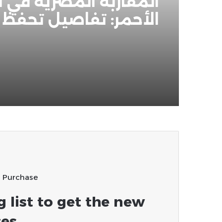
المقاربة المصرية في ال
الأحمر: تفاصيل تحفظ
القاهرة على “التحالف
البحري” السعودي!!
u Purchase
g list to get the new
es!