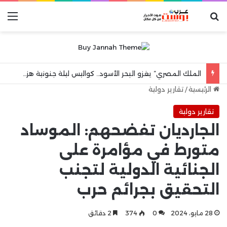
بحث عن
الق
الملك المصري” يغزو البحر الأسود.. كواليس ليلة جنونية هزت مدينة طرابزون
الرئيسية
/
تقارير دولية
تقارير دولية
الجارديان تفضحهم: الموساد
متورط في مؤامرة على
الجنائية الدولية لتجنب
التحقيق بجرائم حرب
28 مايو، 2024
0
374
2 دقائق