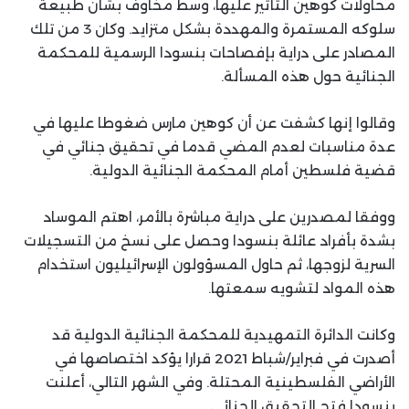
محاولات كوهين التأثير عليها، وسط مخاوف بشأن طبيعة
سلوكه المستمرة والمهددة بشكل متزايد. وكان 3 من تلك
المصادر على دراية بإفصاحات بنسودا الرسمية للمحكمة
الجنائية حول هذه المسألة.
وقالوا إنها كشفت عن أن كوهين مارس ضغوطا عليها في
عدة مناسبات لعدم المضي قدما في تحقيق جنائي في
قضية فلسطين أمام المحكمة الجنائية الدولية.
ووفقا لمصدرين على دراية مباشرة بالأمر، اهتم الموساد
بشدة بأفراد عائلة بنسودا وحصل على نسخ من التسجيلات
السرية لزوجها، ثم حاول المسؤولون الإسرائيليون استخدام
هذه المواد لتشويه سمعتها.
وكانت الدائرة التمهيدية للمحكمة الجنائية الدولية قد
أصدرت في فبراير/شباط 2021 قرارا يؤكد اختصاصها في
الأراضي الفلسطينية المحتلة. وفي الشهر التالي، أعلنت
بنسودا فتح التحقيق الجنائي.