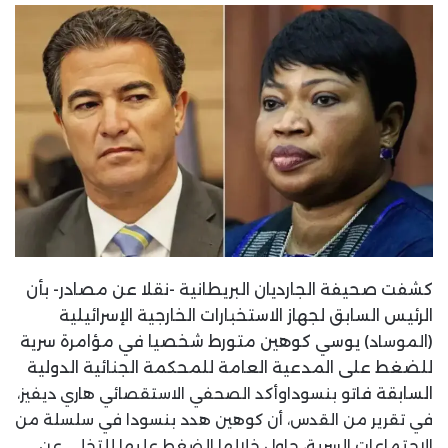
كشفت صحيفة الجارديان البريطانية -نقلا عن مصادر- بأن
الرئيس السابق لجهاز الاستخبارات الخارجية الإسرائيلية
(ا
لموساد
) يوسي كوهين
متورط شخصيا في مؤامرة سرية
للضغط على المدعية العامة للمحكمة الجنائية الدولية
السابقة ف
اتو بنسوداوأكد الصحفي الاستقصائي هاري ديفيز،
في تقرير من القدس، أن كوهين هدد بنسودا في سلسلة من
الاجتماعات السرية، حاول خلالها الضغط عليها للتخلي عن