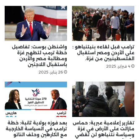
ترامب قبل لقاءه بنيتنياهو :
واشنطن بوست: تفاصيل
على الأردن ومصر استقبال
خطة ترمب لتطهير غزة
الفلسطينيين من غزة.
ومطالبة مصر والأردن
باستقبال اللاجئين
4 فبراير، 2025
26 يناير، 2025
تقارير إعلامية عبرية: حماس
بعد فوزه بولاية ثانية: خطة
مازالت على الأرض في غزة
ترامب في السياسة الخارجية
وسياسة نتنياهو لن تقضي
مع الكارهين وحلف الناتو