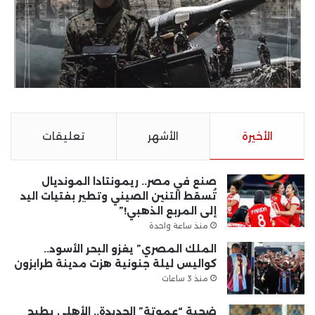
الأخيرة
الأشهر
تعليقات
صنع في مصر.. ريمونتادا المونديال
تُسقط التنين الصيني وتطير بفتيات اليد
إلى المربع الذهبي!”
منذ ساعة واحدة
الملك المصري” يغزو البحر الأسود..
كواليس ليلة جنونية هزت مدينة طرابزون
منذ 3 ساعات
ضحية “عموتة” الجديدة.. الأهلي يطيح