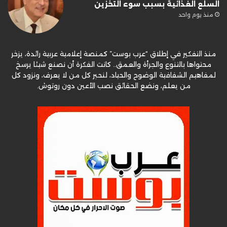
السلع الغذائية بسبب سوء التخزين
منذ يوم واحد
منذ التفكير في إطلاق “عرب بوست” كمنصة إعلامية عربية رائدة، يزخر
محتواها بالتنوع والجرأة والعمق.. كانت الفكرة أن نصنع شيئا يرسخ
لمفاهيم الشفافية الوضوح والحياد، لنحبر كل من لا يعرف، ونزود كل
من يعلم، ونضع الحقائق نصب الأعين دون روتوش.