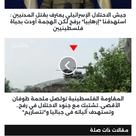
جيش الاحتلال الإسرائيلي يعترف بقتل المدنيين :
استهدفنا "إرهابيا" برفح لكن الهجمة أودت بحياة
فلسطينيين
المقاومة الفلسطينية تولصل ملحمة طوفان
الأقصى..تشتبك مع جنود الاحتلال في رفح..
وتستهدف آلياته في جباليا و"نتساريم"
مقالات ذات صلة