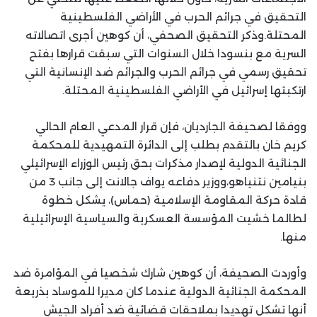
التحقيق في جرائم الحرب في الأراضي الفلسطينية
المحتلة.وذكر التحقيق الصحفي، أن كوهين أجرى اتصالاته
السرية مع بنسودا خلال السنوات التي سبقت قرارها بفتح
تحقيق رسمي في جرائم الحرب والجرائم ضد الإنسانية التي
ارتكبتها إسرائيل في الأراضي الفلسطينية المحتلة.
ووفقا لصحيفة الجارديان، فإن قرار المدعي العام الحالي
كريم خان بالتقدم بطلب إلى الدائرة التمهيدية للمحكمة
الجنائية الدولية لإصدار مذكرات بحق رئيس الوزراء الإسرائيلي
بنيامين نتنياهو،ووزير دفاعه يواف جالانت إلى جانب 3 من
قادة حركة المقاومة الإسلامية (حماس)، يشكل خطوة
لطالما خشيت المؤسسة العسكرية والسياسية الإسرائيلية
منها.
وأوردت الصحيفة، أن كوهين شارك شخصيا في المؤامرة ضد
المحكمة الجنائية الدولية عندما كان مديرا للموساد بذريعة
أنها تشكل تهديدا بملاحقات قضائية ضد أفراد الجيش