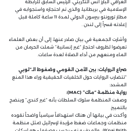
العراقي البارز أنس التكريتي، الرئيس السابق للرابطة
الإسلامية في بريطانيا، والذي تم احتجازه واستجوابه في
مطار تورونتو بيرسون الدولي لمدة 11 ساعة كاملة قبل
إعادته قسراً إلى لندن .
وأشارت الجمعية في بيان صادر عنها، إلى أن بعض العلماء
تعرضوا لظروف احتجاز “غير إنسانية” شملت الحرمان من
الماء ومنعهم من أداء الصلاة لعدة ساعات.
صراع الروايات: بين الأمن القومي وضغوط الـ”لوبي
“تتضارب الروايات حول الخلفيات الحقيقية وراء هذا المنع
المشدد:
رواية منظمة “ماك” (MAC):
وصفت المنظمة سلوك السلطات بأنه “غير كندي” وينضح
بالتمييز.
وأكدت في بيانها أن هناك استهدافاً سياسياً واضحاً تقوده
منظمات وجماعات ضغط مؤيدة لإسرائيل (مثل منظمة
B’nai Brith) ، والهدف منه – بحسب وصفها – هو إسكات