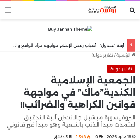
بحث عن
الق
أزمة “عبدول”.. أسباب رفض الإعلام مواجهة مرآة الواقع والهروب إلى شعارات “الكرامة الوطنية”
الرئيسية
/
تقارير دولية
تقارير دولية
الجمعية الإسلامية
الكندية”ماك” في مواجهة
قوانين الكراهية والضرائب!!
البروفيسورة ميشيل جالانت:إن آلية التدقيق
اعتمدت مبدأ الذنب بالتبعية وهو مبدأ غير قانوني
18 مايو، 2026
0
1٬348
5 دقائق