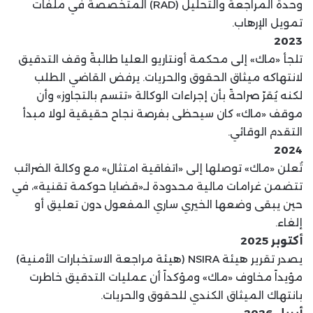
وحدة المراجعة والتحليل (RAD) المتخصصة في ملفات
تمويل الإرهاب.
2023
تلجأ «ماك» إلى محكمة أونتاريو العليا طالبةً وقف التدقيق
لانتهاكه ميثاق الحقوق والحريات. يرفض القاضي الطلب
لكنه يُقرّ صراحةً بأن إجراءات الوكالة «تتسم بالتجاوز» وأن
موقف «ماك» كان سيحظى بفرصة نجاح حقيقية لولا مبدأ
التقدم الوقائي.
2024
تُعلن «ماك» توصلها إلى «اتفاقية امتثال» مع وكالة الضرائب
تتضمن غرامات مالية محدودة لـ«قضايا حوكمة تقنية»، في
حين يبقى وضعها الخيري ساري المفعول دون تعليق أو
إلغاء.
أكتوبر 2025
يصدر تقرير هيئة NSIRA (هيئة مراجعة الاستخبارات الأمنية)
مؤيداً مخاوف «ماك» ومؤكداً أن عمليات التدقيق خاطرت
بانتهاك الميثاق الكندي للحقوق والحريات.