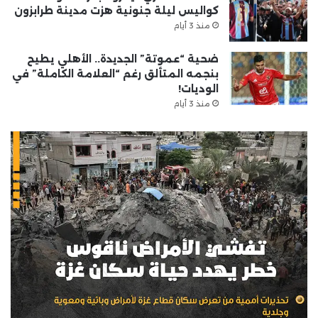
كواليس ليلة جنونية هزت مدينة طرابزون
منذ 3 أيام
ضحية “عموتة” الجديدة.. الأهلي يطيح
بنجمه المتألق رغم “العلامة الكاملة” في
الوديات!
منذ 3 أيام