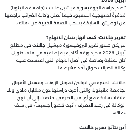
أبريل 2026
تصدر دراسة البروفيسورة ميشيل غالانت (جامعة مانيتوبا)
مُدمِّرةً لمنهجية التدقيق، فيما تُعلن وكالة الضرائب تراجعها
عن توصيتها السابقة بسحب الصفة الخيرية عن «ماك».
تقرير جالانت: كيف انهار بنيان الاتهام؟
لم يكن صدور تقرير البروفيسورة ميشيل جالانت في مطلع
أبريل 2026 مجرد ورقة أكاديمية إضافية في ملف طويل؛
كان بمثابة رصاصة في أصل الاتهام الذي اعتمدت عليه
وكالة الضرائب طوال أحد عشر عاماً.
جالانت، الخبيرة في قوانين تمويل الإرهاب وغسيل الأموال
بجامعة مانيتوبا، والتي أجرت دراستها دون مقابل مادي وبلا
علاقات سابقة مع أي من الطرفين، خلصت إلى أن نهج
الوكالة في رصد التطرف «أثبت قصوراً جسيماً» في ملف
«ماك».
أبرز نتائج تقرير جالانت