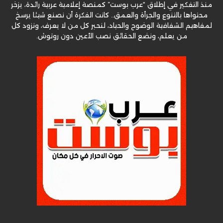
منذ التفكير في إطلاق “عرب بوست” كمنصة إعلامية عربية رائدة، يزخر
محتواها بالتنوع والجرأة والعمق.. كانت الفكرة أن نصنع شيئا يرسخ
لمفاهيم الشفافية الوضوح والحياد، لنحبر كل من لا يعرف، ونزود كل
من يعلم، ونضع الحقائق نصب الأعين دون روتوش.