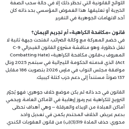
اللوائح القانونية التي تحظر ذلك إلا في حالة سحب الصفة
الخيرية أو تعليقها. هذا الغموض المؤسسي بحد ذاته كان
أحد الاتهامات الجوهرية في التقرير.
قانون «مكافحة الكراهية» أم تجريم الإيمان؟
في خضم المعركة مع وكالة الضرائب، انفتحت جبهة ثانية لا
تقل خطورة، وهو مناقشة مشروع القانون الفيدرالي C-9
المعروف بـ«قانون مكافحة الكراهية» (Combatting Hate
Act)، الذي قدمته الحكومة الليبرالية في سبتمبر 2025 ونال
موافقة مجلس النواب في مارس 2026 بتصويت 186 مقابل
137 صوتاً، مستنداً إلى دعم حزب كتلة كيبيك.
القانون في حد ذاته لم يكن موضع خلاف جوهري؛ فهو يُجرّم
الترويج للكراهية عبر رموز إرهابية في الأماكن العامة، ويحمي
أماكن العبادة من الإيذاء والعرقلة — وهي أهداف تحظى
بدعم عريض. الخلاف المحتدم يكمن في تعديل واحد
محوري: حذف المادة 319(3)(ب) من قانون العقوبات الكندي.