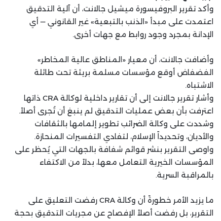
وأكد تقرير البروفيسورة ميشيل جالانت، أن آلية التدقيق
اعتمدت على مبدأ «الذنب بالتبعية» غير القانوني — أي
الإدانة بمجرد وجود روابط مع جهات أخرى.
وأضافت جالانت، أن معيار «المناطق عالية المخاطر»
الفضفاض أوقع مؤسسات مسلمة بريئة تحت طائلة
الاشتباه.
وأشار تقرير جالانت إلى أن تقارير داخلية لوكالة CRA ذاتها
اعترفت بأن بعض عمليات التدقيق لم ينبغ أن تُجرى أصلاً.
وشددت على وكالة الضرائب تطوير إلمامها بالثقافات
والأديان، وتحديداً الإسلام، لتفادي التفسيرات المنحازة.
واوصى التقرير بنشر قوائم شفافة بالجهات التي يُحظر على
المؤسسات الخيرية التعامل معها، بدلاً من الاكتفاء
بالمراقبة السرية.
ما يزيد الأمر خطورةً أن وكالة CRA رفضت التعليق على
التقرير، بل رفضت أصلاً الإفصاح عن مجريات التدقيق بحجة