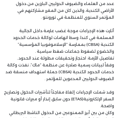
عدد من العلماء والضيوف الدوليين البارزين من دخول
الأراضي الكندية، والذين كان من المقرر مشاركتهم في
المؤتمر السنوي للمنظمة في تورونتو .
أثارت هذه الإجراءات موجة غضب عارمة داخل الجالية
المسلمة في كندا، وسط اتهامات لوكالة خدمات الحدود
الكندية (CBSA) بممارسة “الإسلاموفوبيا المؤسسية”
والخضوع لضغوط جماعات ضغط سياسية .
تفاصيل الأزمة: احتجاز وتحقيقات مطولة عند الحدود..
وفقاً لبيانات رسمية صادرة عن منظمة “ماك”، نفذت وكالة
خدمات الحدود الكندية (CBSA) حملة استهداف منسقة ضد
الضيوف الدوليين المدعوين للمؤتمر .
وقد شملت الإجراءات إلغاءً مفاجئاً لتأشيرات الدخول وتصاريح
السفر الإلكترونية(ETAS) دون سابق إنذار أو مبررات قانونية
واضحة.
وكان من بين أبرز الممنوعين من الدخول الناشط البريطاني