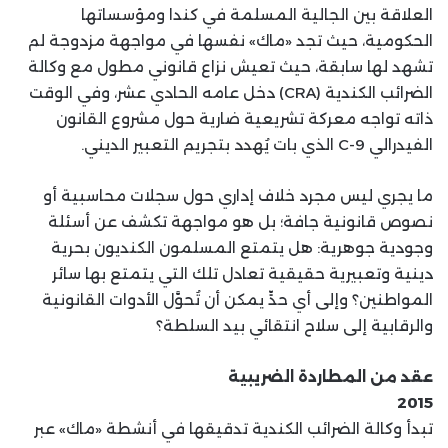
العلاقة بين الجالية المسلمة في كندا ومؤسساتها
الحكومية، حيث تجد «ماك» نفسها في مواجهة مزدوجة لم
تشهد لها سابقة، حيث تعيش نزاع قانوني مطول مع وكالة
الضرائب الكندية (CRA) دخل عامه الحادي عشر، وفي الوقت
ذاته تواجه معركة تشريعية ضارية حول مشروع القانون
الفيدرالي C-9 الذي بات يُهدد بتجريم التعبير الديني.
ما يجري ليس مجرد خلاف إداري حول سجلات محاسبية أو
نصوص قانونية جافة؛ بل هو مواجهة تكشف عن أسئلة
وجودية جوهرية: هل يتمتع المسلمون الكنديون بحرية
دينية وتعبيرية حقيقية تعادل تلك التي يتمتع بها سائر
المواطنين؟ وإلى أي حدٍّ يمكن أن تُحوَّل الأدوات القانونية
والرقابية إلى سلاح انتقائي بيد السلطة؟
عقد من المطاردة الضريبية
2015
تبدأ وكالة الضرائب الكندية تدقيقها في أنشطة «ماك» عبر