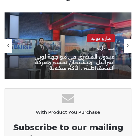
الويب
تقارير دولية
منذ 5 أيام
​تمرد قضائي في واشنطن.. 25 ولاية
تلاحق ترامب أمام “التجارة الدولية”
لإلغاء رسومه الجمركية
With Product You Purchase
Subscribe to our mailing