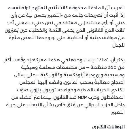
الغريب أن المادة المحذوفة كانت تُتيح للمتهم تبرئة نفسه
إذا أثبت أن تصريحاته جاءت من «التعبير بحسن نية عن رأي
ديني أو رأي مستند إلى معتقد في نص ديني». بمعنى آخر:
كانت الدرع القانوني الذي يحمي الأئمة والخطباء حين يُعبّرون
عن مواقف دينية أو أخلاقية، حتى لو وجدها البعض مثيرةً
للجدل.
يذكر أن، “ماك” ليست وحدها في هذه المعركة؛ إذ وقّعت أكثر
من 350 منظمة — من مجتمعات مسلمة وسيخية
ومسيحية ويهودية أرثوذكسية وكاثوليكية — على رسائل
احتجاج مطالبةً بسحب القانون. وانضم إليها المجلس
الكندي للحريات المدنية وخبراء دستوريون بارزون. صوّت
المحافظون وحزب NDP ضد القانون، بينما عبّر أعضاء من
داخل الحزب الليبرالي عن قلق خاص بشأن التبعات على حرية
التعبير.
الرهانات الكبرى