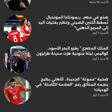
منذ 16 ساعة
صنع في مصر.. ريمونتادا المونديال
تُسقط التنين الصيني وتطير بفتيات اليد
إلى المربع الذهبي!”
منذ 3 أيام
الملك المصري” يغزو البحر الأسود..
كواليس ليلة جنونية هزت مدينة طرابزون
منذ 3 أيام
ضحية “عموتة” الجديدة.. الأهلي يطيح
بنجمه المتألق رغم “العلامة الكاملة” في
الوديات!
منذ 3 أيام