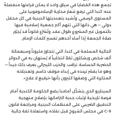
تجمع هذه القضايا في سياق واحد لا يمكن قراءتها منفصلةً
عنه: كندا التي ترفع شعار محاربة الإسلاموفوبيا على
المستوى الرسمي، وتُشيد بتعدديتها الدينية في كل محفل
دولي — هي ذاتها التي تتهم أكبر جمعية إسلامية فيها
بالتمويل غير المشروع طوال عقد، وتُشرّع قانوناً قد يُجرّم
صلاة الجمعة إذا أساء أحدهم تفسير كلمات الإمام.
الجالية المسلمة في كندا، التي تتجاوز مليوناً وسبعمائة
ألف شخص ويشكلون ثقلاً انتخابياً لا يُستهان به في الدوائر
الحضرية الحساسة، تراقب. والحزب الليبرالي يعرف ذلك جيداً —
وهو ما يفسّر تردده في إبداء موقف حاسم، وتعديلاته
المتكررة التي وصفها كثيرون بأنها «ترقيع لا علاج».
السيناريو الذي يتشكّل أمامنا يضع الحكومة الكندية أمام
فرصة تاريخية لإثبات جدية التزاماتها، بإصلاح منهجية
التدقيق الضريبي على المنظمات الدينية، ومراجعة قانون
C-9 في مجلس الشيوخ قبل نفاذه، واستعادة ثقة جالية