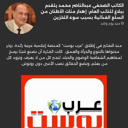
الكاتب الصحفى عبدالناصر محمد يتقدم
ببلاغ للنائب العام: إهدار مئات الأطنان من
السلع الغذائية بسبب سوء التخزين
منذ يوم واحد
منذ التفكير في إطلاق “عرب بوست” كمنصة إعلامية عربية رائدة، يزخر
محتواها بالتنوع والجرأة والعمق.. كانت الفكرة أن نصنع شيئا يرسخ
لمفاهيم الشفافية الوضوح والحياد، لنحبر كل من لا يعرف، ونزود كل
من يعلم، ونضع الحقائق نصب الأعين دون روتوش.