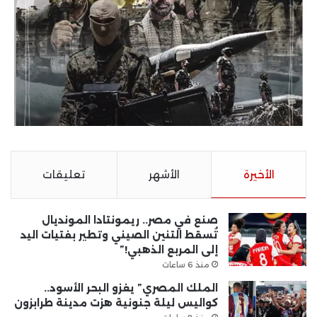
الأخيرة
الأشهر
تعليقات
صنع في مصر.. ريمونتادا المونديال
تُسقط التنين الصيني وتطير بفتيات اليد
إلى المربع الذهبي!”
منذ 6 ساعات
الملك المصري” يغزو البحر الأسود..
كواليس ليلة جنونية هزت مدينة طرابزون