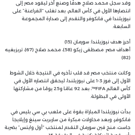
وقد سجل محمد صلاح هدفًا وصنع آخر ليقود مصر إلى
انتصارها الأول في كأس العالم، بعد تغلب “الفراعنة” على
نيوزيلندا في فانكوفر والتقدم إلى صدارة المجموعة
السابعة.
أحرز هدف نيوزيلندا: سورمان (15)
أهداف مصر: مصطفى زيكو (58)، محمد صلاح (67)، تريزيغيه
(82)
وكانت منتخب مصر قد قلب تأخره في النتيجة خلال الشوط
الأول إلى فوز 3-1 على نيوزيلندا، ليحقق انتصاره الأول في
كأس العالم FIFA™، بعد 92 عامًا و25 يومًا من مشاركتها
الأولى في البطولة.
بدأت نيوزيلندا المباراة بقوة على ملعب بي سي بليس في
فانكوفر، وبعد محاولات مبكرة من ساربريت سينغ وإيلايجا
جاست، منح فين سورمان التقدم لمنتخب “أول وايتس” بضربة