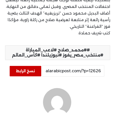
احتفالات المنتخب المصري. وقبل ثماني دقائق من النهاية،
أضاف البديل محمود حسن “تريزيغيه” الهدف الثالث بضربة
رأسية رائعة إثر متابعة لعرضية صلاح من ركلة زاوية، مؤكدًا
فوز “الفراعنة” التاريخي.
كتب شريف حمادة:
#محمد_صلاح #لاعب_المباراة
#منتخب_مصر_يفوز #نيوزيلندا #كأس_العالم
نسخ الرابط