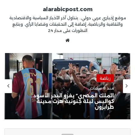
alarabicpost.com
موقع إخباري عربي دولي.. يتناول آخر الأخبار السياسية والاقتصادية
والثقافية والرياضية، إضافة إلى التحقيقات وقضايا الرأي. ويتابع
التطورات على مدار 24
موقع
الويب
رياضة
منذ 8 ساعات
ضحية “عموتة” الجديدة.. الأهلي يطيح
بنجمه المتألق رغم “العلامة الكاملة”
في الوديات!