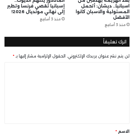
بعد الهزيمة بهدفين من
الماتادور يلتهم الديوك..
اسبانيا.. ديشان: أتحمل
إسبانيا تُقصي فرنسا وتطير
المسئولية والاسبان كانوا
إلى نهائي مونديال 2026!
الأفضل
منذ 3 أسابيع
منذ 3 أسابيع
اترك تعليقاً
لن يتم نشر عنوان بريدك الإلكتروني.
الحقول الإلزامية مشار إليها بـ
*
ا
ل
ت
ع
ل
ي
ق
*
الاسم
*