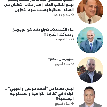
ببلاغ للنائب العام: إهدار مئات الأطنان من
السلع الغذائية بسبب سوء التخزين
منذ يوم واحد
حل الكنسيت.. صراع نتنياهو الوجودي
ومعركته الأخيرة !!
منذ أسبوعين
سوبرمان مصر!!
منذ 3 أسابيع
ليس دفاعا عن “أحمد موسى والديهي” ..
قراءة في ثقافة الكراهية والمسئولية
الإعلامية!!
منذ 3 أسابيع