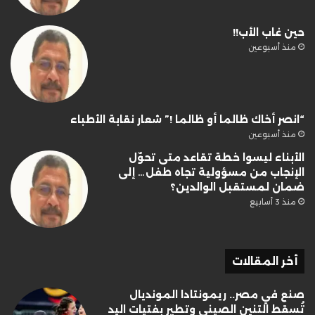
حين غاب الأب!!
منذ أسبوعين
“انصر أخاك ظالما أو ظالما !” شعار نقابة الأطباء
منذ أسبوعين
الأبناء ليسوا خطة تقاعد متى تحوّل
الإنجاب من مسؤولية تجاه طفل… إلى
ضمان لمستقبل الوالدين؟
منذ 3 أسابيع
أخر المقالات
صنع في مصر.. ريمونتادا المونديال
تُسقط التنين الصيني وتطير بفتيات اليد