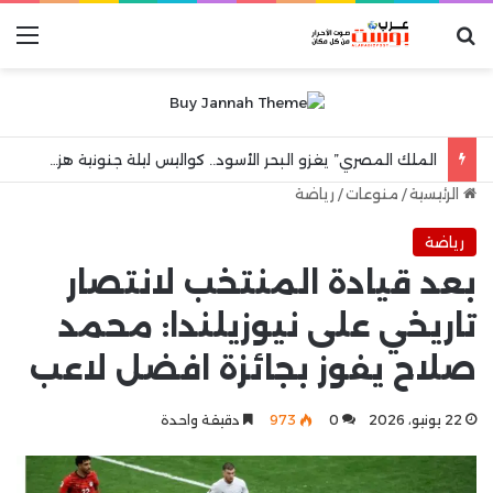
بحث عن
الق
الملك المصري” يغزو البحر الأسود.. كواليس ليلة جنونية هزت مدينة طرابزون
الرئيسية
/
منوعات
/
رياضة
رياضة
بعد قيادة المنتخب لانتصار
تاريخي على نيوزيلندا: محمد
صلاح يفوز بجائزة افضل لاعب
22 يونيو، 2026
0
973
دقيقة واحدة