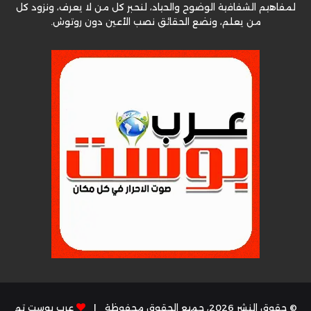
لمفاهيم الشفافية الوضوح والحياد، لنحبر كل من لا يعرف، ونزود كل
من يعلم، ونضع الحقائق نصب الأعين دون روتوش.
© حقوق النشر 2026، جميع الحقوق محفوظة |
عرب بوست تم