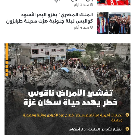
منذ 3 أيام
الملك المصري” يغزو البحر الأسود..
كواليس ليلة جنونية هزت مدينة طرابزون
منذ 4 أيام