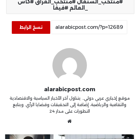
#منتخب_السنغال #منتخب_العراق #كأس
_العالم #فيفا
نسخ الرابط
alarabicpost.com
موقع إخباري عربي دولي.. يتناول آخر الأخبار السياسية والاقتصادية
والثقافية والرياضية، إضافة إلى التحقيقات وقضايا الرأي. ويتابع
التطورات على مدار 24
موقع
الويب