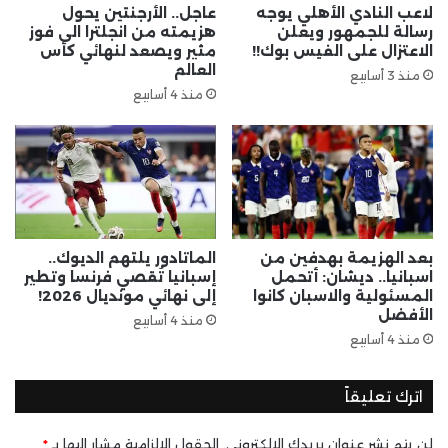
لاعب النادي الأهلي يوجه
عاجل.. الأرجنتين يحول
رسالة للجمهور ويعلن
هزيمته من انجلترا الى فوز
الاعتزال على الفيس بوك!!
مثير ويصعد لنهائي كأس
العالم
منذ 3 أسابيع
منذ 4 أسابيع
بعد الهزيمة بهدفين من
الماتادور يلتهم الديوك..
اسبانيا.. ديشان: أتحمل
إسبانيا تُقصي فرنسا وتطير
المسئولية والاسبان كانوا
إلى نهائي مونديال 2026!
الأفضل
منذ 4 أسابيع
منذ 4 أسابيع
اترك تعليقاً
لن يتم نشر عنوان بريدك الإلكتروني.
الحقول الإلزامية مشار إليها بـ
*