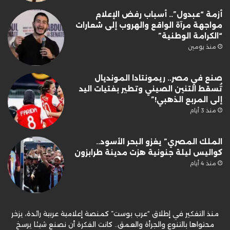
أزمة “عبدول”.. أسباب رفض الإعلام
مواجهة مرآة الواقع والهروب إلى شعارات
“الكرامة الوطنية”
منذ يومين
صنع في مصر.. ريمونتادا المونديال
تُسقط التنين الصيني وتطير بفتيات اليد
إلى المربع الذهبي!”
منذ 3 أيام
الملك المصري” يغزو البحر الأسود..
كواليس ليلة جنونية هزت مدينة طرابزون
منذ 4 أيام
منذ التفكير في إطلاق “عرب بوست” كمنصة إعلامية عربية رائدة، يزخر
محتواها بالتنوع والجرأة والعمق.. كانت الفكرة أن نصنع شيئا يرسخ