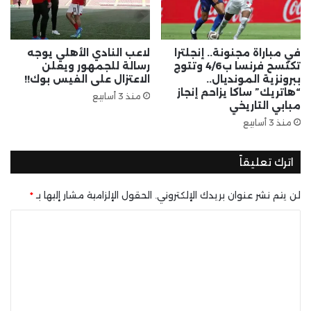
في مباراة مجنونة.. إنجلترا
لاعب النادي الأهلي يوجه
تكتسح فرنسا ب4/6 وتتوج
رسالة للجمهور ويعلن
ببرونزية المونديال..
الاعتزال على الفيس بوك!!
“هاتريك” ساكا يزاحم إنجاز
منذ 3 أسابيع
مبابي التاريخي
منذ 3 أسابيع
اترك تعليقاً
لن يتم نشر عنوان بريدك الإلكتروني.
الحقول الإلزامية مشار إليها بـ
*
ا
ل
ت
ع
ل