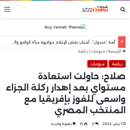
بحث عن
الق
أزمة “عبدول”.. أسباب رفض الإعلام مواجهة مرآة الواقع والهروب إلى شعارات “الكرامة الوطنية”
الرئيسية
/
منوعات
/
رياضة
رياضة
منوعات
صلاح: حاولت استعادة
مستواي بعد إهدار ركلة الجزاء
واسعى للفوز بإفريقيا مع
المنتخب المصري
1 يناير، 2024
0
15
دقيقة واحدة