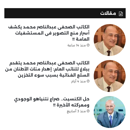
مقالات
الكاتب الصحفى عبدالناصر محمد يكشف
أسرار منع التصوير فى المستشفيات
العامة !!
منذ 14 ساعة
الكاتب الصحفى عبدالناصر محمد يتقدم
ببلاغ للنائب العام: إهدار مئات الأطنان من
السلع الغذائية بسبب سوء التخزين
منذ 4 أيام
حل الكنسيت.. صراع نتنياهو الوجودي
ومعركته الأخيرة !!
منذ 3 أسابيع