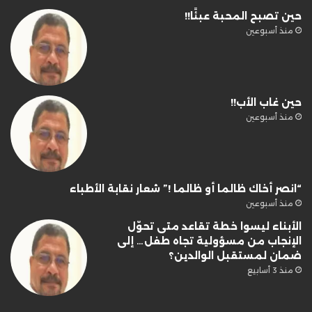
حين تصبح المحبة عبئًا!!
منذ أسبوعين
حين غاب الأب!!
منذ أسبوعين
“انصر أخاك ظالما أو ظالما !” شعار نقابة الأطباء
منذ أسبوعين
الأبناء ليسوا خطة تقاعد متى تحوّل
الإنجاب من مسؤولية تجاه طفل… إلى
ضمان لمستقبل الوالدين؟
منذ 3 أسابيع