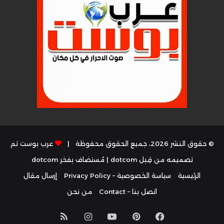
© حقوق النشر 2026، جميع الحقوق محفوظة |
عرب بوست تم
تصميمه من قِبل dotcom
| مُستضاف بفخر
dotcom
الرئيسية
سياسة الخصوصية – Privacy Policy
إرسال مقال
اتصل بنا – Contact
من نحن
فيسبوك
بينتيريست
يوتيوب
انستقرام
ملخص