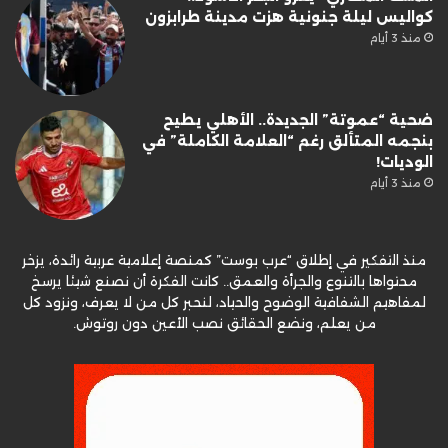
كواليس ليلة جنونية هزت مدينة طرابزون
منذ 3 أيام
ضحية “عموتة” الجديدة.. الأهلي يطيح
بنجمه المتألق رغم “العلامة الكاملة” في
الوديات!
منذ 3 أيام
منذ التفكير في إطلاق “عرب بوست” كمنصة إعلامية عربية رائدة، يزخر
محتواها بالتنوع والجرأة والعمق.. كانت الفكرة أن نصنع شيئا يرسخ
لمفاهيم الشفافية الوضوح والحياد، لنحبر كل من لا يعرف، ونزود كل
من يعلم، ونضع الحقائق نصب الأعين دون روتوش.