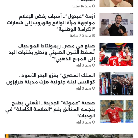
منذ 14 ساعة
أزمة “عبدول”.. أسباب رفض الإعلام
مواجهة مرآة الواقع والهروب إلى شعارات
“الكرامة الوطنية”
منذ 20 ساعة
صنع في مصر.. ريمونتادا المونديال
تُسقط التنين الصيني وتطير بفتيات اليد
إلى المربع الذهبي!”
منذ 3 أيام
الملك المصري” يغزو البحر الأسود..
كواليس ليلة جنونية هزت مدينة طرابزون
منذ 3 أيام
ضحية “عموتة” الجديدة.. الأهلي يطيح
بنجمه المتألق رغم “العلامة الكاملة” في
الوديات!
منذ 3 أيام