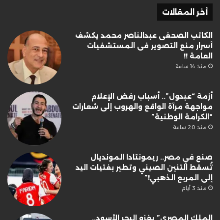
أخر المقالات
الكاتب الصحفى عبدالناصر محمد يكشف
أسرار منع التصوير فى المستشفيات
العامة !!
منذ 14 ساعة
أزمة “عبدول”.. أسباب رفض الإعلام
مواجهة مرآة الواقع والهروب إلى شعارات
“الكرامة الوطنية”
منذ 20 ساعة
صنع في مصر.. ريمونتادا المونديال
تُسقط التنين الصيني وتطير بفتيات اليد
إلى المربع الذهبي!”
منذ 3 أيام
الملك المصري” يغزو البحر الأسود..