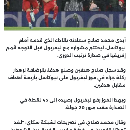
أبدى محمد صلاح سعادته بالأداء الذي قدمه أمام
نيوكاسل، ليختتم مشواره مع ليفربول قبل التوجه لأمم
إفريقيا في صدارة ترتيب الدوري.
وقد سجل صلاح هدفين وصنع هدفا، بالإضافة لإهدار
ركلة جزاء في فوز ليفربول على نيوكاسل بأربعة أهداف
مقابل هدفين.
وبهذا الفوز رفع ليفربول رصيده إلى 45 نقطة في
الصدارة عقب مرور 20 جولة.
وقال محمد صلاح، في تصريحات لشبكة سكاي: “لقد
تحدثنا كلاعبين في غرفة ملابس الفريق بين الشوطين،