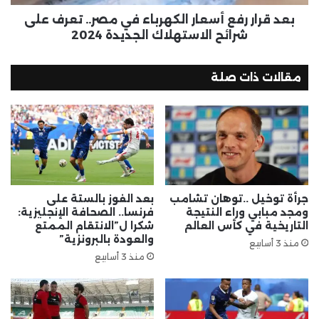
بعد قرار رفع أسعار الكهرباء في مصر.. تعرف على
شرائح الاستهلاك الجديدة 2024
مقالات ذات صلة
جرأة توخيل ..توهان تشامب
بعد الفوز بالستة على
ومجد مبابي وراء النتيجة
فرنسا.. الصحافة الإنجليزية:
التاريخية في كأس العالم
شكرا ل”الانتقام الممتع
والعودة بالبرونزية”
منذ 3 أسابيع
منذ 3 أسابيع