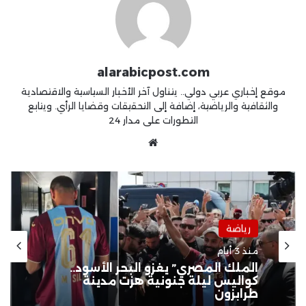
alarabicpost.com
موقع إخباري عربي دولي.. يتناول آخر الأخبار السياسية والاقتصادية
والثقافية والرياضية، إضافة إلى التحقيقات وقضايا الرأي. ويتابع
التطورات على مدار 24
موقع
الويب
رياضة
منذ 3 أيام
ضحية “عموتة” الجديدة.. الأهلي يطيح
بنجمه المتألق رغم “العلامة الكاملة”
في الوديات!