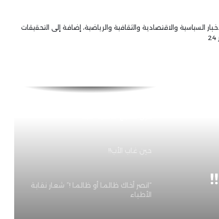
هؤلاء هم القتلة فى الحرائق المتكررة !!
خبار السياسية والاقتصادية والثقافية والرياضية، إضافة إلى التحقيقات
2
بين الشهادة وسوق العمل… فاتورة
يدفعها الجميع
حين تصبح المحبة عبئًا!!
حين غاب الأب!!
“انصر أخاك ظالما أو ظالما !” شعار نقابة
الأطباء
!
الأبناء ليسوا خطة تقاعد متى تحوّل
الإنجاب من مسؤولية تجاه طفل… إلى
ضمان لمستقبل الوالدين؟