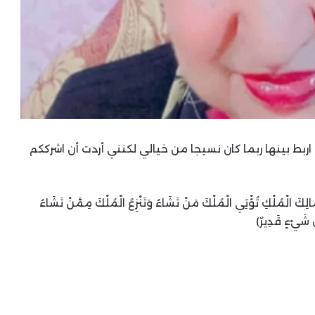
ربط بينها ربما كان نسيجا من خيالي لكنني أردت أن اشرككم
ُلْكِ تُؤْتِي الْمُلْكَ مَنْ تَشَاءُ وَتَنْزِعُ الْمُلْكَ مِمَّنْ تَشَاءُ
ِّ شَيْءٍ قَدِيرٌ)