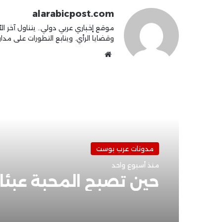
alarabicpost.com
موقع إخباري عربي دولي.. يتناول آخر الأ
وقضايا الرأي. ويتابع التطورات على مدار 4
موقع
الويب
أقرأ التالي
مدونات عرب بوست
مدونات عرب بوست
منذ أسبوع واحد
منذ أسبوعين
حين تصبح المحبة عبئًا!