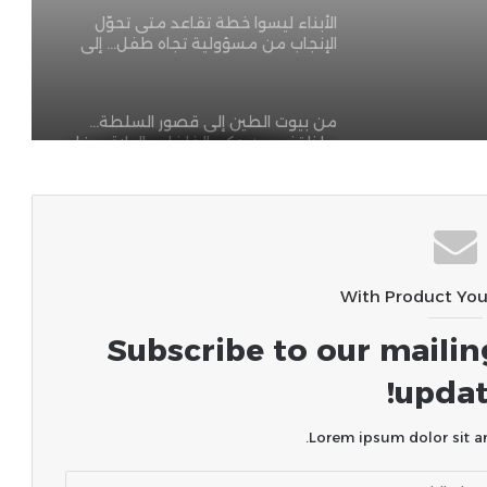
من بيوت الطين إلى قصور السلطة…
ماذا تغير بين حكم الخلفاء والولاة ووزراء
اليوم؟
فضيحة الاستغناء!!..
العدل الذي لا يراه أحد!!!
With Product Yo
الجريمة التي لا تهزمها السجون..!!
Subscribe to our mailin
updat
هؤلاء هم القتلة فى الحرائق المتكررة !!
Lorem ipsum dolor sit am
بين الشهادة وسوق العمل… فاتورة
يدفعها الجميع