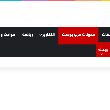
فات
مدونات عرب بوست
التقارير
رياضة
حوادث وق
يهمك
لأسود.. كواليس ليلة جنونية هزت مدينة طرابزون