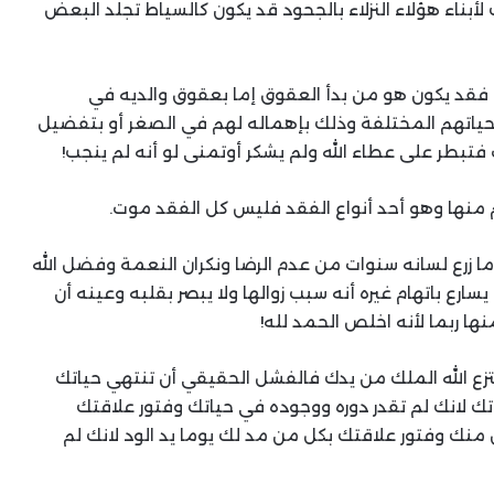
لأبناء هؤلاء النزلاء بالجحود قد يكون كالسياط تجلد البعض
ء فقد يكون هو من بدأ العقوق إما بعقوق والديه في
حياتهم المختلفة وذلك بإهماله لهم في الصغر أو بتفضيل
ت فتبطر على عطاء الله ولم يشكر أوتمنى لو أنه لم ينجب!
م منها وهو أحد أنواع الفقد فليس كل الفقد موت.
 زرع لسانه سنوات من عدم الرضا ونكران النعمة وفضل الله
ع باتهام غيره أنه سبب زوالها ولا يبصر بقلبه وعينه أن
ها ربما لأنه اخلص الحمد لله!
تزع الله الملك من يدك فالفشل الحقيقي أن تنتهي حياتك
تك لانك لم تقدر دوره ووجوده في حياتك وفتور علاقتك
منك وفتور علاقتك بكل من مد لك يوما يد الود لانك لم