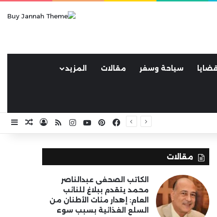
ضايا
سياحة وسفر
مقالات
المزيد
فيسبوك
بينتيريست
يوتيوب
انستقرام
ملخص الموقع RSS
تسجيل الد
مقال ع
إضا
مقالات
الكاتب الصحفى عبدالناصر
محمد يتقدم ببلاغ للنائب
العام: إهدار مئات الأطنان من
السلع الغذائية بسبب سوء