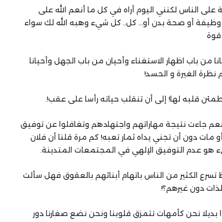
على الناس لكنني اليوم أراه في كل ما أنعم الله على
 وظيفة أو صحة بدن أو… كل.. كل شيء وهبه الله لك سواء
 قوة
انا من باب اظهار الاستغناء وأحيان من باب الجهل وأحيانا
نظرة الغيرة و الحسد!
طمئن قلبه لها! إلى أن تنقلب حياته رأسا على عقب!.
ن النعم جاءت نتيجة مهاراتهم واجتهادهم وتغافلوا عن توفيق
مات دون أن تجني يداه ثمار تعبه! كم مرة قلنا أن فلان
 هو عدم التوفيق الإلهي في المجتمعات المتدينة.
ظ تسرع الكثير من الناس باتهام أبنائهم بالعقوق فهل سألت
لذات دون غيرهم؟!
ا بديلا نحن كأمهات تتمزق قلوبنا ونحن نضع صغارنا دور