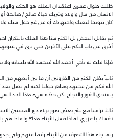
ظللت طوال عمري اعتقد ان الملك هو الحكم والولاية 
الانسان من مال واولاد وشريك حياة صالح / صالحة أو
كان تتويجا لتعبك واجتهادك أو من غير حول منك ولا
ثم يقابل البعض بل الكثير منا هذا الملك بالنكران احي
أخرى من باب التكبر على الآخرين حتى يرى في عيونهم 
فإذا قلت له يأخي أحمد الله فيحمد الله بلسانه ولا ي
ثانياً يظن الكثير من القارونين أن ما بين أيديهم م
الله فكم من مجتهد وماهر حولنا لكنه لم يصل بعد أو 
يستحق الفوز والنجاح لكن حظه سيء هذا الحد السيء
ثالثا تزامنا مع نشر بعض صور نزلاء دور المسنين الاح
نفسك يا عزيزي لماذا فعل الأبناء هذا؟! ولماذا هم با
ربما جاء هذا التصرف من الأبناء رغما عنهم ولم يجدو