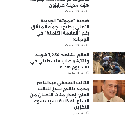
هزت مدينة طرابزون
منذ 10 ساعات
ضحية “عموتة” الجديدة..
الأهلي يطيح بنجمه المتألق
رغم “العلامة الكاملة” في
الوديات!
منذ 10 ساعات
العالم يشاهد: 1,254 شهيد
و4,121 مصاب فلسطيني في
300 يوم هدنه
منذ 11 ساعة
الكاتب الصحفى عبدالناصر
محمد يتقدم ببلاغ للنائب
العام: إهدار مئات الأطنان من
السلع الغذائية بسبب سوء
التخزين
منذ يوم واحد