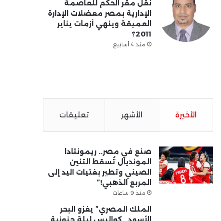
نقل مقر الحكم للعاصمة
الإدارية بمصر معضلات الإدارة
العميقة وينهي أزمات يناير
2011؟
منذ 4 أسابيع
الأخيرة
الأشهر
تعليقات
صنع في مصر.. ريمونتادا
المونديال تُسقط التنين
الصيني وتطير بفتيات اليد إلى
المربع الذهبي!”
منذ 9 ساعات
الملك المصري” يغزو البحر
الأسود.. كواليس ليلة جنونية