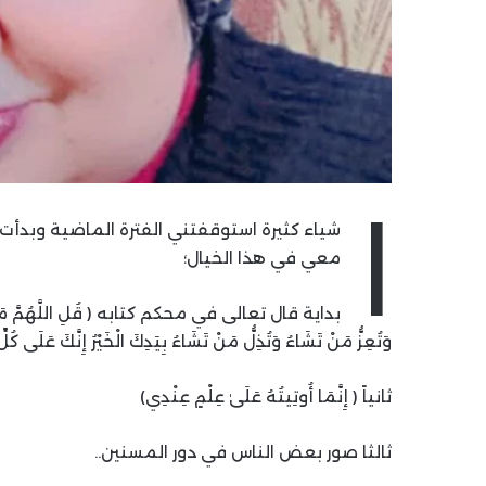
ا
شياء كثيرة استوقفتني الفترة الماضية وبدأت ا
معي في هذا الخيال؛
بداية قال تعالى في محكم كتابه ( قُلِ اللَّهُمَّ مَالِكَ الْم
وَتُعِزُّ مَنْ تَشَاءُ وَتُذِلُّ مَنْ تَشَاءُ بِيَدِكَ الْخَيْرُ إِنَّكَ عَلَى كُل
ثانياً ( إِنَّمَا أُوتِيتُهُ عَلَىٰ عِلْمٍ عِنْدِي)
ثالثا صور بعض الناس في دور المسنين..