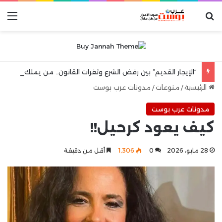
بحث عن
الق
“الإيجار القديم” بين رفض الشرع وثغرات القانون.. من يملك حق الشقة البديلة بعد رحيل المستأجر؟
الرئيسية
/
منوعات
/
مدونات عرب بوست
مدونات عرب بوست
‏كيف يعود كرحيل!!
28 مايو، 2026
0
1٬306
أقل من دقيقة