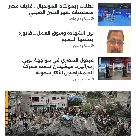
بطلات ريمونتادا المونديال.. فتيات مصر
مستعدات لقهر التنين الصيني
منذ يوم واحد
بين الشهادة وسوق العمل… فاتورة
يدفعها الجميع
منذ يومين
عبدول المصري في مواجهة لوبي
إسرائيل.. ميشيجان تحسم معركة
الديمقراطيين الأكثر سخونة
منذ يومين