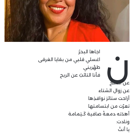
ن
اجاها البحرُ
اغسلي قلبي من بقايا الغرقى
طهّريني
فأنا التائبُ عن الريح
عن الملح
عن زوال الشتاء
أزاحت ستائرَ نوافذِها
تعرّت من ابتسامتها
أهدَته دمعةً صافية كَـيَمامة
ونادت:
يا أنتْ