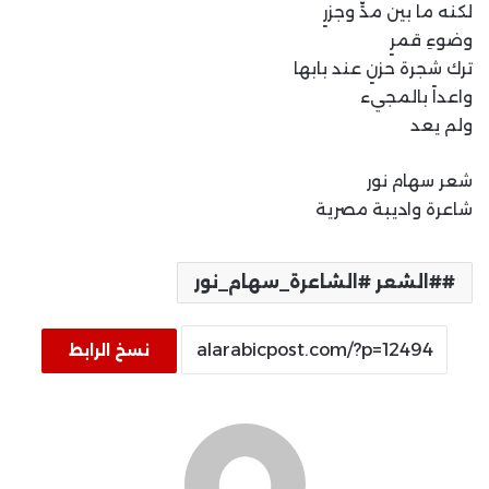
لكنه ما بين مدٍّ وجزرٍ
وضوءِ قمرٍ
ترك شجرة حزنٍ عند بابها
واعداً بالمجيء
ولم يعد
شعر سهام نور
شاعرة واديبة مصرية
#الشعر #الشاعرة_سهام_نور
نسخ الرابط