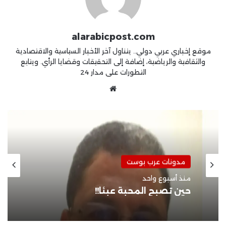
alarabicpost.com
موقع إخباري عربي دولي.. يتناول آخر الأخبار السياسية والاقتصادية
والثقافية والرياضية، إضافة إلى التحقيقات وقضايا الرأي. ويتابع
التطورات على مدار 24
موقع
الويب
مدونات عرب بوست
مدونات عرب بوست
منذ أسبوعين
منذ أسبوع واحد
حين غاب الأب!!