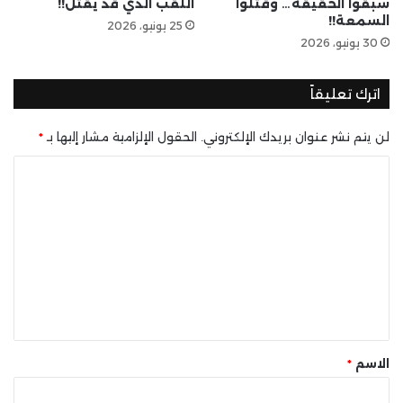
سبقوا الحقيقة… وقتلوا
اللقب الذي قد يقتل!!
السمعة!!
25 يونيو، 2026
30 يونيو، 2026
اترك تعليقاً
لن يتم نشر عنوان بريدك الإلكتروني.
الحقول الإلزامية مشار إليها بـ
*
ا
ل
ت
ع
ل
ي
ق
*
الاسم
*