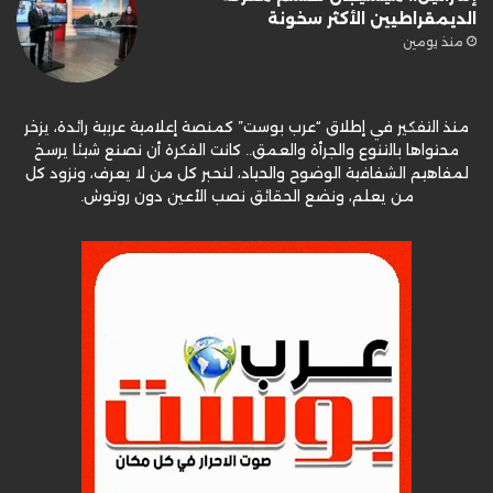
الديمقراطيين الأكثر سخونة
منذ يومين
منذ التفكير في إطلاق “عرب بوست” كمنصة إعلامية عربية رائدة، يزخر
محتواها بالتنوع والجرأة والعمق.. كانت الفكرة أن نصنع شيئا يرسخ
لمفاهيم الشفافية الوضوح والحياد، لنحبر كل من لا يعرف، ونزود كل
من يعلم، ونضع الحقائق نصب الأعين دون روتوش.