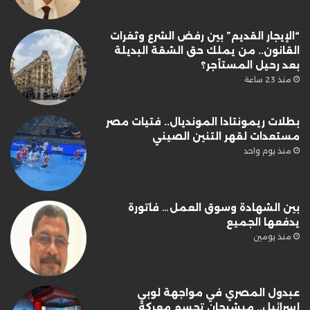
“الإيجار القديم” بين رفض الشرع وثغرات
القانون.. من يملك حق الشقة البديلة
بعد رحيل المستأجر؟
منذ 23 ساعة
بطلات ريمونتادا المونديال.. فتيات مصر
مستعدات لقهر التنين الصيني
منذ يوم واحد
بين الشهادة وسوق العمل… فاتورة
يدفعها الجميع
منذ يومين
عبدول المصري في مواجهة لوبي
إسرائيل.. ميشيجان تحسم معركة