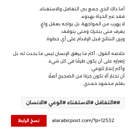
أما ذاك الذي جمع بين التغافل والاستغناء،
فقد عبر الحياة بهدوء،
لا يهرب من المواجهة، بل يواجه بعقل واعٍ،
يعرف متى يتحرك ومتى يتوقف،
ويزن النتائج قبل الإقدام على أي خطوة.
خلاصه القول : أكثر ما يرهق الإنسان ليس ما يحدث له، بل
إصراره على أن يكون طرفًا في كل شيء.
وأكبر إنجاز للوعي:
أن تختار ألا تكون جزءًا من الضجيج أصلًا.
بقلم محمود حمدي
#التغافل #الاستغناء #الوعي #الانسان
نسخ الرابط