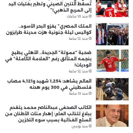
تُسقط التنين الصيني وتطير بفتيات اليد
إلى المربع الذهبي!”
منذ 10 ساعات
الملك المصري” يغزو البحر الأسود..
كواليس ليلة جنونية هزت مدينة طرابزون
منذ 12 ساعة
ضحية “عموتة” الجديدة.. الأهلي يطيح
بنجمه المتألق رغم “العلامة الكاملة” في
الوديات!
منذ 12 ساعة
العالم يشاهد: 1,254 شهيد و4,121 مصاب
فلسطيني في 300 يوم هدنه
منذ 13 ساعة
الكاتب الصحفى عبدالناصر محمد يتقدم
ببلاغ للنائب العام: إهدار مئات الأطنان من
السلع الغذائية بسبب سوء التخزين
منذ يومين