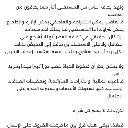
ولهذا يخاف الناس من المستغني أكثر مما يخافون من
الغاضب.
فالغاضب يمكن استدراجه، والعاطفي يمكن ابتزازه، والطماع
يمكن شراؤه، أما المستغني فلا يملك أحد مفتاحه.
الإشكال الحقيقي في ثقافة العصر أنها لا تُشجع على
التغافل ولا على الاستغناء، بل تدفع إلى النقيض تمامًا.
الكل يريد أن يرد، ويشرح، ويثبت نفسه، ويكسب إعجاب الآخرين.
ولا يمكن إنكار أن ضغوط الحياة تلعب دورًا كبيرًا فيما يمر به
الناس.
فالأعباء المالية، والالتزامات المتراكمة، وتعقيدات العلاقات
الإنسانية، كلها تستهلك الأعصاب وتستنزف القدرة على
الاحتمال.
لكن ذلك لا يفسر كل شيء.
فدائمًا يبقى هناك فرق بين ما فرضته الظروف على الإنسان،