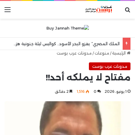
بحث عن
الق
الملك المصري” يغزو البحر الأسود.. كواليس ليلة جنونية هزت مدينة طرابزون
الرئيسية
/
منوعات
/
مدونات عرب بوست
مدونات عرب بوست
مفتاح لا يملكه أحد!!
1 يونيو، 2026
0
1٬516
2 دقائق