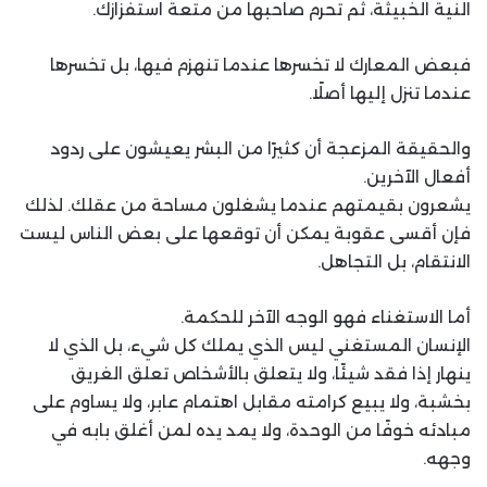
النية الخبيثة، ثم تحرم صاحبها من متعة استفزازك.
فبعض المعارك لا تخسرها عندما تنهزم فيها، بل تخسرها
عندما تنزل إليها أصلًا.
والحقيقة المزعجة أن كثيرًا من البشر يعيشون على ردود
أفعال الآخرين.
يشعرون بقيمتهم عندما يشغلون مساحة من عقلك. لذلك
فإن أقسى عقوبة يمكن أن توقعها على بعض الناس ليست
الانتقام، بل التجاهل.
أما الاستغناء فهو الوجه الآخر للحكمة.
الإنسان المستغني ليس الذي يملك كل شيء، بل الذي لا
ينهار إذا فقد شيئًا، ولا يتعلق بالأشخاص تعلق الغريق
بخشبة، ولا يبيع كرامته مقابل اهتمام عابر، ولا يساوم على
مبادئه خوفًا من الوحدة، ولا يمد يده لمن أغلق بابه في
وجهه.