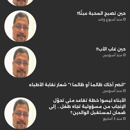
حين تصبح المحبة عبئًا!!
منذ أسبوع واحد
حين غاب الأب!!
منذ أسبوعين
“انصر أخاك ظالما أو ظالما !” شعار نقابة الأطباء
منذ أسبوعين
الأبناء ليسوا خطة تقاعد متى تحوّل
الإنجاب من مسؤولية تجاه طفل… إلى
ضمان لمستقبل الوالدين؟
منذ 3 أسابيع