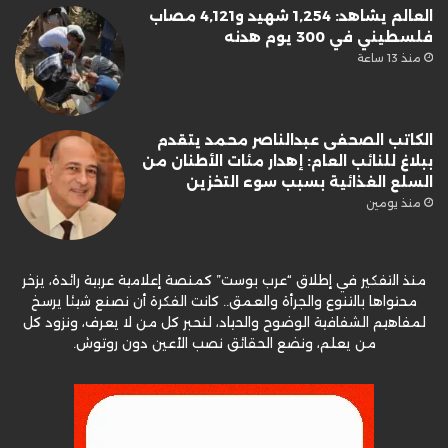
العالم يشاهد: 1,254 شهيد و4,121 مصاب
فلسطيني في 300 يوم هدنه
منذ 13 ساعة
الكاتب الصحفى عبدالناصر محمد يتقدم
ببلاغ للنائب العام: إهدار مئات الأطنان من
السلع الغذائية بسبب سوء التخزين
منذ يومين
منذ التفكير في إطلاق “عرب بوست” كمنصة إعلامية عربية رائدة، يزخر
محتواها بالتنوع والجرأة والعمق.. كانت الفكرة أن نصنع شيئا يرسخ
لمفاهيم الشفافية الوضوح والحياد، لنحبر كل من لا يعرف، ونزود كل
من يعلم، ونضع الحقائق نصب الأعين دون روتوش.