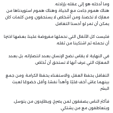
وما أدخله هو إلى عقله بإرادته.
هناك هموم جاءت مع الحياة، وهناك هموم استوردناها من
معارك لا تخصنا، ومن أشخاص لا يستحقون، ومن كلمات كان
يمكن أن تمر لو أحسنا التغافل.
فليست كل الأثقال التي نحملها مفروضة علينا، بعضها اخترنا
أن نحمله ثم اشتكينا من ثقله.
في النهاية: لا يقاس نضج الإنسان بعدد انتصاراته، بل بعدد
المعارك التي عرف أنها لا تستحق أن تُخاض.
التغافل يحفظ العقل، والاستغناء يحفظ الكرامة. ومن جمع
بينهما عاش أخف قلبًا، وأهدأ نفسًا، وأقل خضوعًا لعبث
البشر.
فأكثر الناس يصفقون لمن يصرخ، ويطاردون من يتوسل،
ويتعاطفون مع من يشتكي.