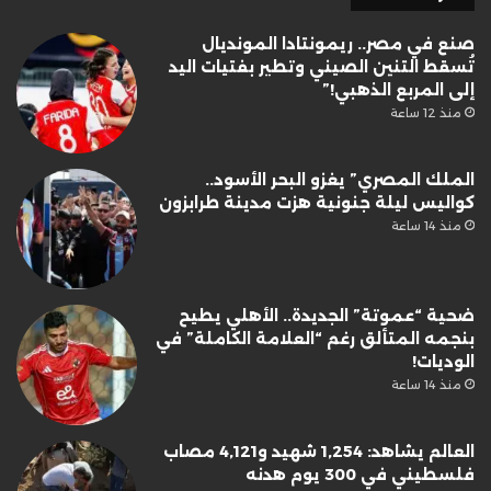
صنع في مصر.. ريمونتادا المونديال
تُسقط التنين الصيني وتطير بفتيات اليد
إلى المربع الذهبي!”
منذ 12 ساعة
الملك المصري” يغزو البحر الأسود..
كواليس ليلة جنونية هزت مدينة طرابزون
منذ 14 ساعة
ضحية “عموتة” الجديدة.. الأهلي يطيح
بنجمه المتألق رغم “العلامة الكاملة” في
الوديات!
منذ 14 ساعة
العالم يشاهد: 1,254 شهيد و4,121 مصاب
فلسطيني في 300 يوم هدنه