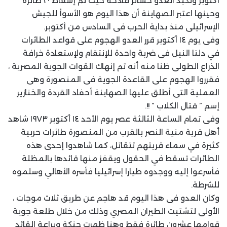
أكتوبر وتكبد العدو خسائر فادحة حيث تم إسقاط ٢٠ طائرة
وحينها اعتبر الصهاينة أن هذا اليوم هو الأسوأ للجيش
الإسرائيلى منذ بداية الحرب فى السادس من أكتوبر.
وفى يوم ١٤ أكتوبر قرر العدو الهجوم على قواعد الطائرات
في دلتا النيل فى ضربة واحدة للإنتقام ولإستعادة خرافة
الذراع الطولى ظنا منه أنه تم إنهاك القوات الجوية المصرية ،
فقرروا الهجوم على القاعدة الجوية فى المنصورة وهى
العملية التى أطلق عليها الصهاينة أحفاد القردة والخنازير
إسم ” قتال الكلاب ” !!.
وفى تمام الساعة الثالثة عصر يوم الأحد ١٤ أكتوبر ١٩٧٣ شاهد
أهل قرية منية النصر بالقرب من المنصورة طائرات حربية
كثيرة في سماء قريتهم تتقاتل، كما شاهدوا إحدى هذه
الطائرات تسقط في الحقول ويقفز منها قائدها بالمظلة
فأسرعوا إليه ووجدوه طيارا إسرائيليا فأسره الأهالي وسلموه
للشرطة.
وكان العدو فى هذا اليوم قد هاجم عن طريق ثلاث موجات ،
الأولى لتشتيت الطيران المصري وذلك من خلال طلعة جوية
قوامها عشرون طائرة فقط وهنا ظهرت حنكة وبراعة القائد