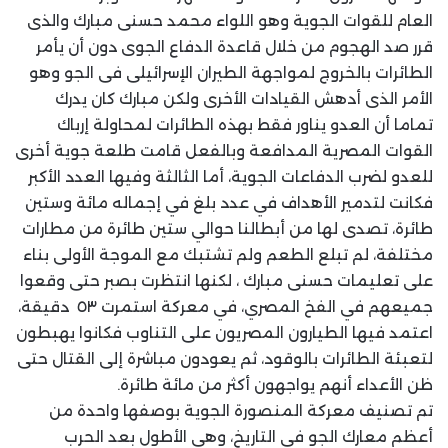
العام للقوات الجوية وهو اللواء محمد حسنى مبارك والذى
قرر صد الهجوم من خلال قاعدة الدفاع الجوى دون أن يأمر
الطائرات بالخروج لمواجهة الطيران الإسرائيلى فى الجو وهو
الأمر الذى أدهش القيادات الأخرى ولكن مبارك كان يدرك
تماما أن العدو يناور فقط بهذه الطائرات لمحاولة إرباك
القوات المصرية المدافعة وبالفعل قامت طلعة جوية أخرى
للعدو لضرب الدفاعات الجوية، أما الثالثة وفيها العدد الأكبر
فكانت لتدمير الأهداف في عدد بلغ في إجماله مائة وستين
طائرة، تصدى لها من أبطالنا حوالي ستين طائرة من مطارات
مختلفة، لم تبلع الطعم ولم تشتبك مع الموجة الأولى بناء
على تعليمات حسنى مبارك ، لكنها انتظرت بصبر حتى وقعوا
جميعهم في الفخ المصري، في معركة استمرت ٥٣ دقيقة،
اعتمد فيها الطيارون المصريون على التناوب فكانوا يهبطون
لتعبئة الطائرات بالوقود، ثم يعودون مباشرة إلى القتال حتى
ظن الأعداء أنهم يواجهون أكثر من مائة طائرة.
تم تصنيف معركة المنصورة الجوية بوصفها واحدة من
أعظم معارك الجو في التاريخ، وهي الأطول بعد الحرب