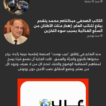
منذ 15 ساعة
الكاتب الصحفى عبدالناصر محمد يتقدم
ببلاغ للنائب العام: إهدار مئات الأطنان من
السلع الغذائية بسبب سوء التخزين
منذ يومين
منذ التفكير في إطلاق “عرب بوست” كمنصة إعلامية عربية رائدة، يزخر
محتواها بالتنوع والجرأة والعمق.. كانت الفكرة أن نصنع شيئا يرسخ
لمفاهيم الشفافية الوضوح والحياد، لنحبر كل من لا يعرف، ونزود كل
من يعلم، ونضع الحقائق نصب الأعين دون روتوش.