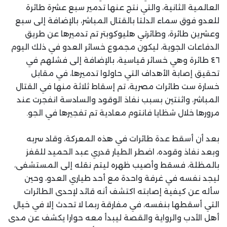
العالمية الثانية، والتي نتج عنها تدمير سبع عشرة طائرة
للعدو فوق سماء الدلتا بالقتال المباشر، بالإضافة إلى سبع
وعشرين طائرة، وطائرتي هليوكوبتر تم تدميرها عن طريق
الدفاعات الجوية، ليكون مجموع خسائر العدو في ذلك اليوم
٤٦ طائرة وهي خسائر قياسية، بالإضافة إلى فشلهم في
تحقيق إصابة الأهداف التي حاولوا تدميرها، في مقابل
خسارة ست طائرات مصرية، تم إسقاط ثلاثة منها في القتال
المباشر، واثنتين بسبب نفاذ الوقود والسادسة انفجرت عند
مرورها خلال شظايا فانتوم معادية تم تفجيرها في الجو.
بعد أن أسقط عدة طائرات في هذه المعركة، وقاد سربه
وبعد نفاذ وقوده، اضطر الطيار قدري عبد الحميد للقفز
بالمظلة، فسقط وأصيب ظهره ليتم نقله إلى المستشفى،
ليجد نفسه في غرفة واحدة مع أحد طياري العدو، وحين
سأله عن كيفية إصابته اكتشف أنه قائد لإحدى الطائرات
التي أسقطها بنفسه، في مفارقة ربما لا تحدث إلا في خيال
أهل الأدب والرواية والقصة ليبدأ معه حوارا يكشف عن مدى