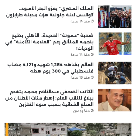
الملك المصري” يغزو البحر الأسود..
كواليس ليلة جنونية هزت مدينة طرابزون
منذ 14 ساعة
ضحية “عموتة” الجديدة.. الأهلي يطيح
بنجمه المتألق رغم “العلامة الكاملة” في
الوديات!
منذ 14 ساعة
العالم يشاهد: 1,254 شهيد و4,121 مصاب
فلسطيني في 300 يوم هدنه
منذ 15 ساعة
الكاتب الصحفى عبدالناصر محمد يتقدم
ببلاغ للنائب العام: إهدار مئات الأطنان من
السلع الغذائية بسبب سوء التخزين
منذ يومين