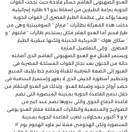
العدو الصهيونى الغاشم خسائر فادحة حيث نجحت القوات
الجوية ببراعة الطيارين من إسقاط نحو ٤٦ طائرة إسرائيلية.
ومما يؤكد على عظمة الطيار المصرى أن القوات الجوية
دخلت هذه المعركة بطائرات ” ميراج ” السوفييتية وهى من
طراز قديم أما العدو الغادر فكان يستخدم طائرات ” فانتوم ” و
” سكاى هوك ” الأمريكية الحديثة ولكنها عبقرية الطيار
المصرى .. وإلى التفاصيل المثيرة ..
ويستمر القتال مع العدو الصهيونى الغاشم الذى أصابته
حالة من الجنون بعد نجاح القوات المسلحة المصرية فى
العبور إلى الضفة الشرقية للقناة وتدمير خط بارليف المنيع
وتحطيم أسطورة الجيش الذى لا يقهر وإستمرار البندقية فى
حصد أرواح جنود وضباط العدو ، ولذلك قرر العدو الإنتقام من
خلال تدمير القاعدة الجوية بمدينة المنصورة التى تضم
قاعدة الدفاع الجوى والتى بدورها تضم عدد كبير من
الصواريخ والمدفعية والطائرات المقاتلة فقام العدو يومى
٧ و ٩ أكتوبر بمحاولات لضرب القاعدة الجوية بمدينة
المنصورة ولكن الهجومين فشلا ثم عاود الهجوم يوم ١٢