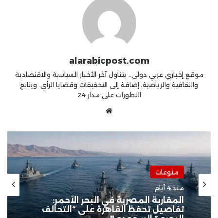
alarabicpost.com
موقع إخباري عربي دولي.. يتناول آخر الأخبار السياسية والاقتصادية
والثقافية والرياضية، إضافة إلى التحقيقات وقضايا الرأي. ويتابع
التطورات على مدار 24
موقع
الويب
منوعات
منذ 6 أيام
سوهاج الجامعي ينجح في إجراء أول
عمليات «POEM» لعلاج الأكاليزيا..
ومصر الخير تدعم توطين أحدث تقنيات