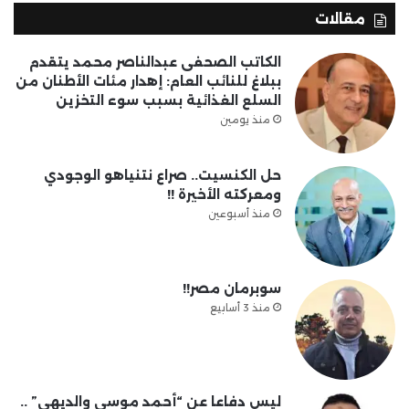
مقالات
الكاتب الصحفى عبدالناصر محمد يتقدم
ببلاغ للنائب العام: إهدار مئات الأطنان من
السلع الغذائية بسبب سوء التخزين
منذ يومين
حل الكنسيت.. صراع نتنياهو الوجودي
ومعركته الأخيرة !!
منذ أسبوعين
سوبرمان مصر!!
منذ 3 أسابيع
ليس دفاعا عن “أحمد موسى والديهي” ..