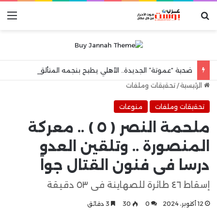
بحث عن
الق
ضحية “عموتة” الجديدة.. الأهلي يطيح بنجمه المتألق رغم “العلامة الكاملة” في الوديات!
الرئيسية
/
تحقيقات وملفات
تحقيقات وملفات
منوعات
ملحمة النصر ( ٥ ) .. معركة
المنصورة .. وتلقين العدو
درسا فى فنون القتال جواً
إسقاط ٤٦ طائرة للصهاينة فى ٥٣ دقيقة
12 أكتوبر، 2024
0
30
3 دقائق