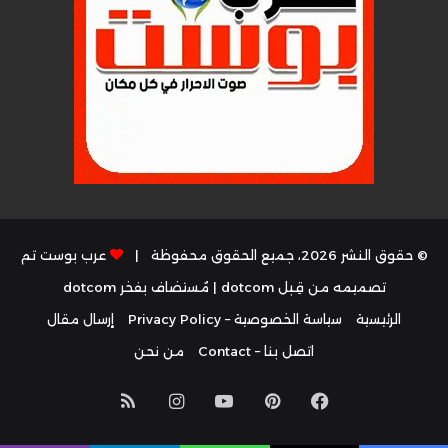
© حقوق النشر 2026، جميع الحقوق محفوظة |
عرب بوست تم
تصميمه من قِبل dotcom
| مُستضاف بفخر
dotcom
الرئيسية
سياسة الخصوصية – Privacy Policy
إرسال مقال
اتصل بنا – Contact
من نحن
فيسبوك
بينتيريست
يوتيوب
انستقرام
ملخص
الموقع