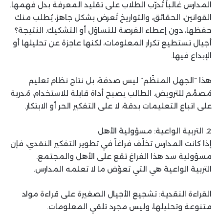
المدارس غالباً تُدرّب الطلاب على تقليد المعرفة بدل فهمها.
القوانين، الحقائق، والتواريخ تُعرض بشكل جاهز، يُطلب منك
حفظها، دون إعطاء الفرصة للتساؤل أو التشكيك. النتيجة؟
أجيال تستطيع تكرار المعلومات، لكنها عاجزة عن تحليلها أو
الإبداع فيها.
هذا “الجهل المنظّم” ليس صدفة، بل نتاج نظام تعليم
مُصمَّم للترويض. الطالب يصبح أداة قابلة للاستخدام، مُدربة
على اتباع التعليمات بدقة، لا على التفكير الحر أو الابتكار.
2. التربية الواعية: مسؤولية الأهل
إذا كانت المدارس تخلّف فراغاً في تطوير التفكير النقدي، فإن
مسؤولية سد هذا الفراغ تقع على الأهل والمجتمع.
التربية الواعية هي التي تعوّض ما لا تعلمه المدارس.
القراءة النقدية: تشجيع الأجيال الصغيرة على قراءة مواد
متنوعة وتحليلها، وليس مجرد تلقي المعلومات.