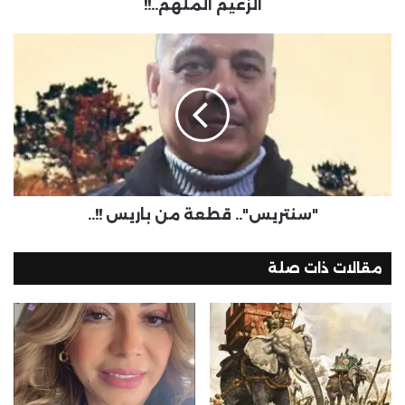
الزعيم الملهم..!!
"سنتريس".. قطعة من باريس !!..
مقالات ذات صلة