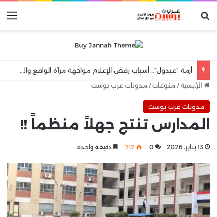
بحث عن
الق
أزمة “عبدول”.. أسباب رفض الإعلام مواجهة مرآة الواقع والهروب إلى شعارات “الكرامة الوطنية”
الرئيسية
/
منوعات
/
مدونات عرب بوست
مدونات عرب بوست
المدارس تنتج جهلاً منظماً !!
13 يناير، 2026
0
712
دقيقة واحدة