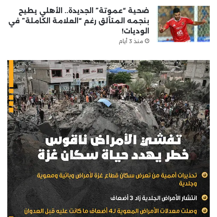
ضحية “عموتة” الجديدة.. الأهلي يطيح
بنجمه المتألق رغم “العلامة الكاملة” في
الوديات!
منذ 3 أيام