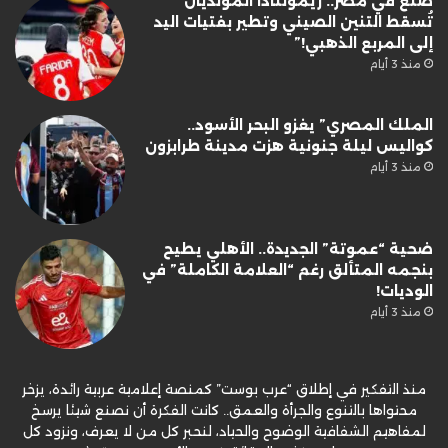
صنع في مصر.. ريمونتادا المونديال
تُسقط التنين الصيني وتطير بفتيات اليد
إلى المربع الذهبي!”
منذ 3 أيام
الملك المصري” يغزو البحر الأسود..
كواليس ليلة جنونية هزت مدينة طرابزون
منذ 3 أيام
ضحية “عموتة” الجديدة.. الأهلي يطيح
بنجمه المتألق رغم “العلامة الكاملة” في
الوديات!
منذ 3 أيام
منذ التفكير في إطلاق “عرب بوست” كمنصة إعلامية عربية رائدة، يزخر
محتواها بالتنوع والجرأة والعمق.. كانت الفكرة أن نصنع شيئا يرسخ
لمفاهيم الشفافية الوضوح والحياد، لنحبر كل من لا يعرف، ونزود كل