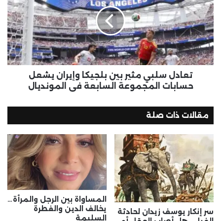
تعادل سلبي مثير بين بلجيكا وإيران يشعل
حسابات المجموعة السابعة في المونديال
مقالات ذات صلة
المساواة بين الرجل والمرأة…
يخالف الدين والفطرة
سر إنكار يوسف زيدان لحادثة
السليمة