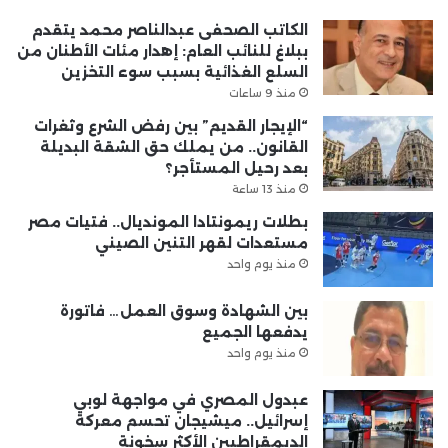
الكاتب الصحفى عبدالناصر محمد يتقدم
ببلاغ للنائب العام: إهدار مئات الأطنان من
السلع الغذائية بسبب سوء التخزين
منذ 9 ساعات
“الإيجار القديم” بين رفض الشرع وثغرات
القانون.. من يملك حق الشقة البديلة
بعد رحيل المستأجر؟
منذ 13 ساعة
بطلات ريمونتادا المونديال.. فتيات مصر
مستعدات لقهر التنين الصيني
منذ يوم واحد
بين الشهادة وسوق العمل… فاتورة
يدفعها الجميع
منذ يوم واحد
عبدول المصري في مواجهة لوبي
إسرائيل.. ميشيجان تحسم معركة
الديمقراطيين الأكثر سخونة