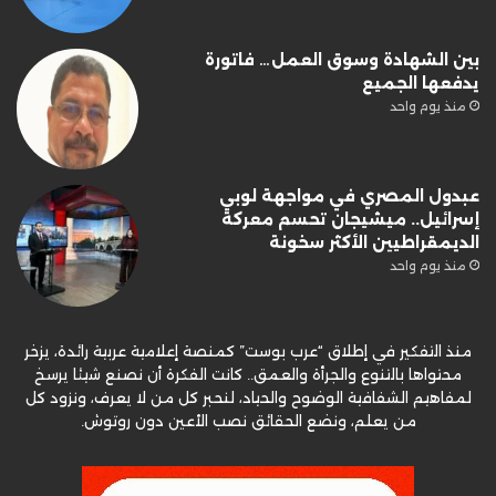
بين الشهادة وسوق العمل… فاتورة
يدفعها الجميع
منذ يوم واحد
عبدول المصري في مواجهة لوبي
إسرائيل.. ميشيجان تحسم معركة
الديمقراطيين الأكثر سخونة
منذ يوم واحد
منذ التفكير في إطلاق “عرب بوست” كمنصة إعلامية عربية رائدة، يزخر
محتواها بالتنوع والجرأة والعمق.. كانت الفكرة أن نصنع شيئا يرسخ
لمفاهيم الشفافية الوضوح والحياد، لنحبر كل من لا يعرف، ونزود كل
من يعلم، ونضع الحقائق نصب الأعين دون روتوش.