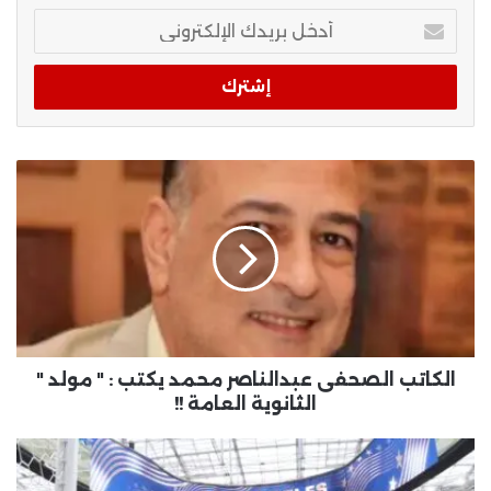
أدخل
بريدك
الإلكتروني
الكاتب الصحفى عبدالناصر محمد يكتب : " مولد "
الثانوية العامة !!