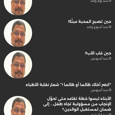
منذ يوم واحد
حين تصبح المحبة عبئًا!!
منذ أسبوع واحد
حين غاب الأب!!
منذ أسبوعين
“انصر أخاك ظالما أو ظالما !” شعار نقابة الأطباء
منذ أسبوعين
الأبناء ليسوا خطة تقاعد متى تحوّل
الإنجاب من مسؤولية تجاه طفل… إلى
ضمان لمستقبل الوالدين؟
منذ 3 أسابيع