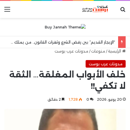
بحث عن
الق
“الإيجار القديم” بين رفض الشرع وثغرات القانون.. من يملك حق الشقة البديلة بعد رحيل المستأجر؟
الرئيسية
/
منوعات
/
مدونات عرب بوست
مدونات عرب بوست
خلف الأبواب المغلقة… الثقة
لا تكفي!!
20 يونيو، 2026
0
1٬728
2 دقائق